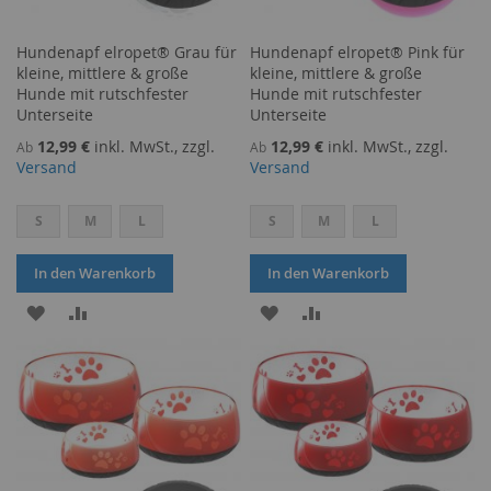
Hundenapf elropet® Grau für
Hundenapf elropet® Pink für
kleine, mittlere & große
kleine, mittlere & große
Hunde mit rutschfester
Hunde mit rutschfester
Unterseite
Unterseite
12,99 €
inkl. MwSt., zzgl.
12,99 €
inkl. MwSt., zzgl.
Ab
Ab
Versand
Versand
S
M
L
S
M
L
In den Warenkorb
In den Warenkorb
ZUR
ZUR
ZUR
ZUR
WUNSCHLISTE
VERGLEICHSLISTE
WUNSCHLISTE
VERGLEICHSLISTE
HINZUFÜGEN
HINZUFÜGEN
HINZUFÜGEN
HINZUFÜGEN