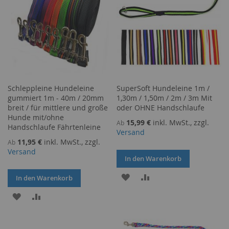
Schleppleine Hundeleine
SuperSoft Hundeleine 1m /
gummiert 1m - 40m / 20mm
1,30m / 1,50m / 2m / 3m Mit
breit / für mittlere und große
oder OHNE Handschlaufe
Hunde mit/ohne
15,99 €
inkl. MwSt., zzgl.
Ab
Handschlaufe Fährtenleine
Versand
11,95 €
inkl. MwSt., zzgl.
Ab
Versand
In den Warenkorb
ZUR
ZUR
In den Warenkorb
WUNSCHLISTE
VERGLEICHSLISTE
ZUR
ZUR
HINZUFÜGEN
HINZUFÜGEN
WUNSCHLISTE
VERGLEICHSLISTE