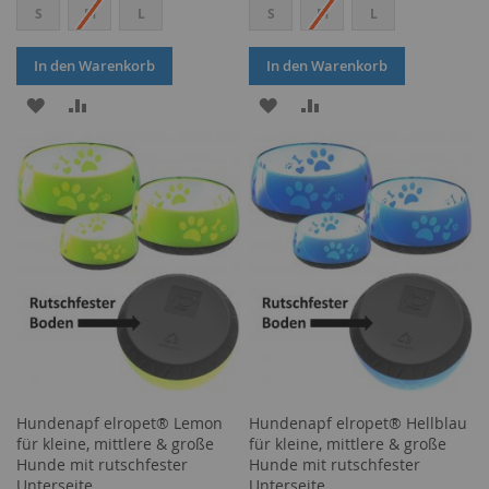
S
M
L
S
M
L
In den Warenkorb
In den Warenkorb
ZUR
ZUR
ZUR
ZUR
WUNSCHLISTE
VERGLEICHSLISTE
WUNSCHLISTE
VERGLEICHSLISTE
HINZUFÜGEN
HINZUFÜGEN
HINZUFÜGEN
HINZUFÜGEN
Hundenapf elropet® Lemon
Hundenapf elropet® Hellblau
für kleine, mittlere & große
für kleine, mittlere & große
Hunde mit rutschfester
Hunde mit rutschfester
Unterseite
Unterseite