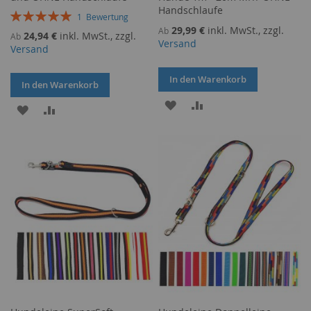
Handschlaufe
Bewertung:
1
Bewertung
100%
29,99 €
inkl. MwSt., zzgl.
Ab
24,94 €
inkl. MwSt., zzgl.
Ab
Versand
Versand
In den Warenkorb
In den Warenkorb
ZUR
ZUR
ZUR
ZUR
WUNSCHLISTE
VERGLEICHSLISTE
WUNSCHLISTE
VERGLEICHSLISTE
HINZUFÜGEN
HINZUFÜGEN
HINZUFÜGEN
HINZUFÜGEN