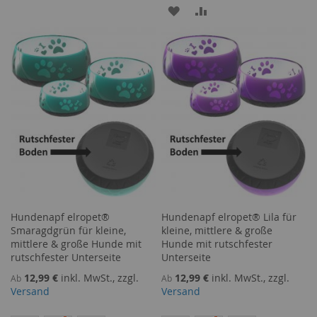
ZUR
ZUR
HINZUFÜGEN
HINZUFÜGEN
WUNSCHLISTE
VERGLEICHSLISTE
HINZUFÜGEN
HINZUFÜGEN
Hundenapf elropet®
Hundenapf elropet® Lila für
Smaragdgrün für kleine,
kleine, mittlere & große
mittlere & große Hunde mit
Hunde mit rutschfester
rutschfester Unterseite
Unterseite
12,99 €
inkl. MwSt., zzgl.
12,99 €
inkl. MwSt., zzgl.
Ab
Ab
Versand
Versand