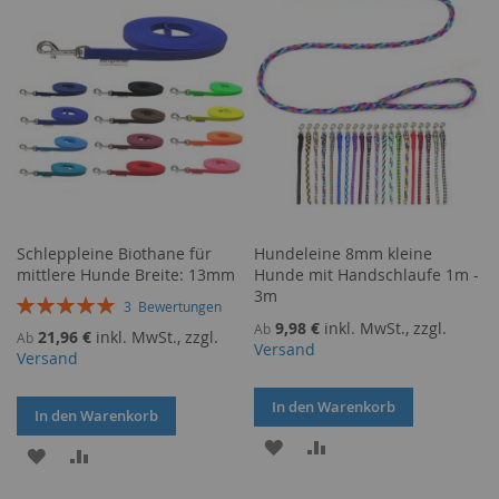
HINZUFÜGEN
HINZUFÜGEN
Schleppleine Biothane für
Hundeleine 8mm kleine
mittlere Hunde Breite: 13mm
Hunde mit Handschlaufe 1m -
3m
Bewertung:
3
Bewertungen
100%
9,98 €
inkl. MwSt., zzgl.
Ab
21,96 €
inkl. MwSt., zzgl.
Ab
Versand
Versand
In den Warenkorb
In den Warenkorb
ZUR
ZUR
ZUR
ZUR
WUNSCHLISTE
VERGLEICHSLISTE
WUNSCHLISTE
VERGLEICHSLISTE