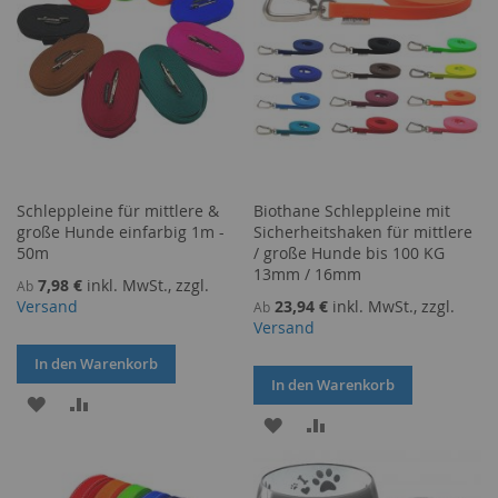
Schleppleine für mittlere &
Biothane Schleppleine mit
große Hunde einfarbig 1m -
Sicherheitshaken für mittlere
50m
/ große Hunde bis 100 KG
13mm / 16mm
7,98 €
inkl. MwSt., zzgl.
Ab
Versand
23,94 €
inkl. MwSt., zzgl.
Ab
Versand
In den Warenkorb
In den Warenkorb
ZUR
ZUR
ZUR
ZUR
WUNSCHLISTE
VERGLEICHSLISTE
WUNSCHLISTE
VERGLEICHSLISTE
HINZUFÜGEN
HINZUFÜGEN