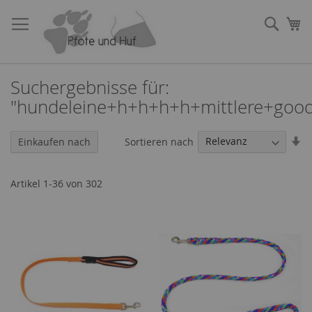
Direkt
zum
Such
Me
Inhalt
Suchergebnisse für:
"hundeleine+h+h+h+h+mittlere+goo
In
Sortieren nach
Einkaufen nach
au
Re
Artikel
1
-
36
von
302