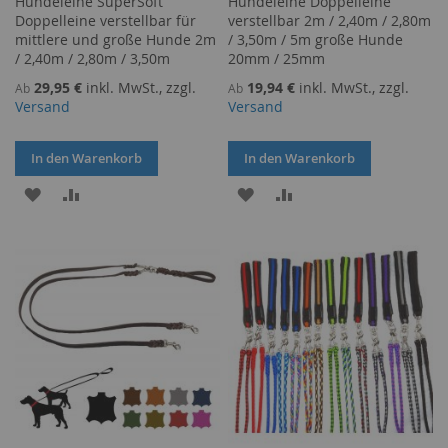
Hundeleine SuperSoft
Hundeleine Doppelleine
Doppelleine verstellbar für
verstellbar 2m / 2,40m / 2,80m
mittlere und große Hunde 2m
/ 3,50m / 5m große Hunde
/ 2,40m / 2,80m / 3,50m
20mm / 25mm
29,95 €
inkl. MwSt., zzgl.
19,94 €
inkl. MwSt., zzgl.
Ab
Ab
Versand
Versand
In den Warenkorb
In den Warenkorb
ZUR
ZUR
ZUR
ZUR
WUNSCHLISTE
VERGLEICHSLISTE
WUNSCHLISTE
VERGLEICHSLISTE
HINZUFÜGEN
HINZUFÜGEN
HINZUFÜGEN
HINZUFÜGEN