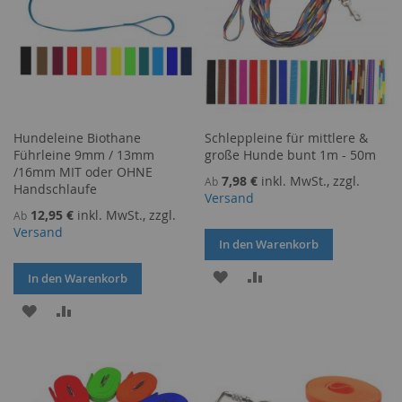
Hundeleine Biothane
Schleppleine für mittlere &
Führleine 9mm / 13mm
große Hunde bunt 1m - 50m
/16mm MIT oder OHNE
7,98 €
inkl. MwSt., zzgl.
Ab
Handschlaufe
Versand
12,95 €
inkl. MwSt., zzgl.
Ab
Versand
In den Warenkorb
ZUR
ZUR
In den Warenkorb
WUNSCHLISTE
VERGLEICHSLISTE
ZUR
ZUR
HINZUFÜGEN
HINZUFÜGEN
WUNSCHLISTE
VERGLEICHSLISTE
HINZUFÜGEN
HINZUFÜGEN