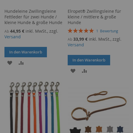
Hundeleine Zwillingsleine
Elropet® Zwillingsleine für
Fettleder für zwei Hunde /
kleine / mittlere & große
kleine Hunde & große Hunde
Hunde
Bewertung:
44,95 €
inkl. MwSt., zzgl.
1
Bewertung
Ab
100%
Versand
33,99 €
inkl. MwSt., zzgl.
Ab
Versand
In den Warenkorb
In den Warenkorb
ZUR
ZUR
ZUR
ZUR
WUNSCHLISTE
VERGLEICHSLISTE
WUNSCHLISTE
VERGLEICHSLISTE
HINZUFÜGEN
HINZUFÜGEN
HINZUFÜGEN
HINZUFÜGEN