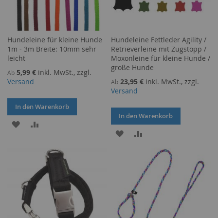
Hundeleine für kleine Hunde
Hundeleine Fettleder Agility /
1m - 3m Breite: 10mm sehr
Retrieverleine mit Zugstopp /
leicht
Moxonleine für kleine Hunde /
große Hunde
5,99 €
inkl. MwSt., zzgl.
Ab
Versand
23,95 €
inkl. MwSt., zzgl.
Ab
Versand
In den Warenkorb
In den Warenkorb
ZUR
ZUR
ZUR
ZUR
WUNSCHLISTE
VERGLEICHSLISTE
WUNSCHLISTE
VERGLEICHSLISTE
HINZUFÜGEN
HINZUFÜGEN
HINZUFÜGEN
HINZUFÜGEN