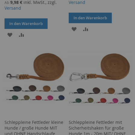
9,98 €
inkl. MwSt., zzgl.
Versand
Ab
Versand
In den Warenkorb
In den Warenkorb
ZUR
ZUR
ZUR
ZUR
WUNSCHLISTE
VERGLEICHSLISTE
WUNSCHLISTE
VERGLEICHSLISTE
HINZUFÜGEN
HINZUFÜGEN
HINZUFÜGEN
HINZUFÜGEN
Schleppleine Fettleder kleine
Schleppleine Fettleder mit
Hunde / große Hunde MIT
Sicherheitshaken für große
und OHNE Handschlaufe
Hunde 1m - 20m MIT/ OHNE