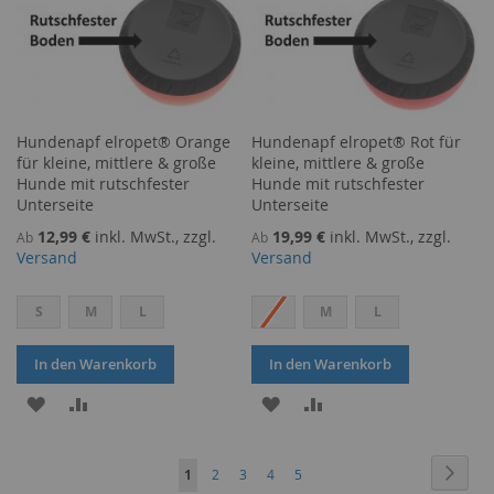
Hundenapf elropet® Orange
Hundenapf elropet® Rot für
für kleine, mittlere & große
kleine, mittlere & große
Hunde mit rutschfester
Hunde mit rutschfester
Unterseite
Unterseite
12,99 €
inkl. MwSt., zzgl.
19,99 €
inkl. MwSt., zzgl.
Ab
Ab
Versand
Versand
S
M
L
S
M
L
In den Warenkorb
In den Warenkorb
ZUR
ZUR
ZUR
ZUR
WUNSCHLISTE
VERGLEICHSLISTE
WUNSCHLISTE
VERGLEICHSLISTE
Seite
Seite
Weite
Sie
Seite
Seite
Seite
Seite
1
2
3
4
5
HINZUFÜGEN
HINZUFÜGEN
HINZUFÜGEN
HINZUFÜGEN