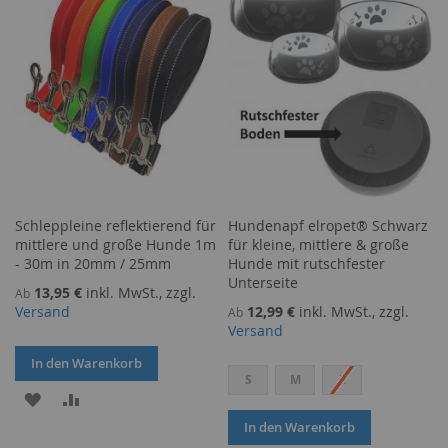
HINZUFÜGEN
HINZUFÜGEN
Schleppleine reflektierend für
Hundenapf elropet® Schwarz
mittlere und große Hunde 1m
für kleine, mittlere & große
- 30m in 20mm / 25mm
Hunde mit rutschfester
Unterseite
13,95 €
inkl. MwSt., zzgl.
Ab
Versand
12,99 €
inkl. MwSt., zzgl.
Ab
Versand
In den Warenkorb
S
M
L
ZUR
ZUR
In den Warenkorb
WUNSCHLISTE
VERGLEICHSLISTE