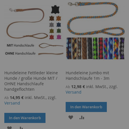
HINZUFÜGEN
HINZUFÜGEN
HINZUFÜGEN
HINZUFÜGEN
Hundeleine Fettleder kleine
Hundeleine Jumbo mit
Hunde / große Hunde MIT /
Handschlaufe 1m - 3m
OHNE Handschlaufe
12,98 €
inkl. MwSt., zzgl.
Ab
handgeflochten
Versand
14,95 €
inkl. MwSt., zzgl.
Ab
Versand
In den Warenkorb
ZUR
ZUR
In den Warenkorb
WUNSCHLISTE
VERGLEICHSLISTE
ZUR
ZUR