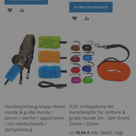
In den Warenkorb
ZUR
ZUR
ZUR
ZUR
WUNSCHLISTE
VERGLEICHSLISTE
WUNSCHLISTE
VERGLEICHSLISTE
HINZUFÜGEN
HINZUFÜGEN
HINZUFÜGEN
HINZUFÜGEN
Hundespielzeug Moppi kleine
FLEX Schleppleine mit
Hunde & große Hunde /
Ruckdämpfer für mittlere &
zerren / werfen / apportieren
große Hunde 3m - 50m Breite
/ mit Handschlaufe /
20mm / 25mm
Zerrspielzeug
18,94 €
inkl. MwSt., zzgl.
Ab