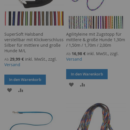
SuperSoft Halsband
Agilityleine mit Zugstopp für
verstellbar mit Klickverschluss
mittlere & große Hunde 1,30m
Silber für mittlere und große
/ 1,50m / 1,70m / 2,00m
Hunde M/L
16,98 €
inkl. MwSt., zzgl.
Ab
29,99 €
inkl. MwSt., zzgl.
Versand
Ab
Versand
In den Warenkorb
In den Warenkorb
ZUR
ZUR
ZUR
ZUR
WUNSCHLISTE
VERGLEICHSLISTE
WUNSCHLISTE
VERGLEICHSLISTE
HINZUFÜGEN
HINZUFÜGEN
HINZUFÜGEN
HINZUFÜGEN