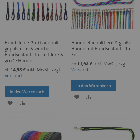
Hundeleine Gurtband mit
Hundeleine mittlere & große
gepolsterter& weicher
Hunde mit Handschlaufe 1m -
Handschlaufe für mittlere &
3m
große Hunde
11,98 €
inkl. MwSt., zzgl.
Ab
14,98 €
inkl. MwSt., zzgl.
Versand
Ab
Versand
In den Warenkorb
In den Warenkorb
ZUR
ZUR
ZUR
ZUR
WUNSCHLISTE
VERGLEICHSLISTE
WUNSCHLISTE
VERGLEICHSLISTE
HINZUFÜGEN
HINZUFÜGEN
HINZUFÜGEN
HINZUFÜGEN