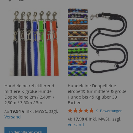
HINZUFÜGEN
HINZUFÜGEN
WUNSCHLISTE
VERGLEICHSLISTE
HINZUFÜGEN
HINZUFÜGEN
Hundeleine reflektierend
Hundeleine Doppelleine
mittlere & große Hunde
elropet® für mittlere & große
Doppelleine 2m / 2,40m /
Hunde bis 45 Kg über 39
2,80m / 3,50m / 5m
Farben
Bewertung:
19,94 €
inkl. MwSt., zzgl.
9
Bewertungen
Ab
98%
Versand
17,98 €
inkl. MwSt., zzgl.
Ab
Versand
In den Warenkorb