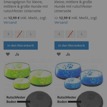
Smaragdgrün für kleine,
kleine, mittlere & große
mittlere & große Hunde mit
Hunde mit rutschfester
rutschfester Unterseite
Unterseite
12,99 €
inkl. MwSt., zzgl.
12,99 €
inkl. MwSt., zzgl.
Ab
Ab
Versand
Versand
S
M
L
S
M
L
In den Warenkorb
In den Warenkorb
ZUR
ZUR
ZUR
ZUR
WUNSCHLISTE
VERGLEICHSLISTE
WUNSCHLISTE
VERGLEICHSLISTE
HINZUFÜGEN
HINZUFÜGEN
HINZUFÜGEN
HINZUFÜGEN