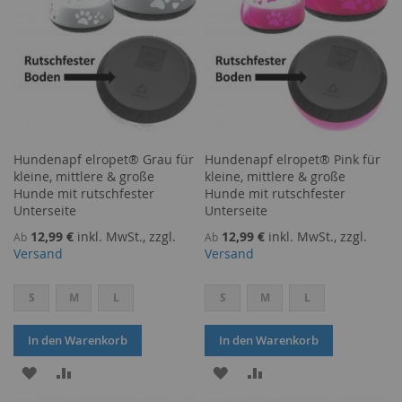
Hundenapf elropet® Grau für
Hundenapf elropet® Pink für
kleine, mittlere & große
kleine, mittlere & große
Hunde mit rutschfester
Hunde mit rutschfester
Unterseite
Unterseite
12,99 €
inkl. MwSt., zzgl.
12,99 €
inkl. MwSt., zzgl.
Ab
Ab
Versand
Versand
S
M
L
S
M
L
In den Warenkorb
In den Warenkorb
ZUR
ZUR
ZUR
ZUR