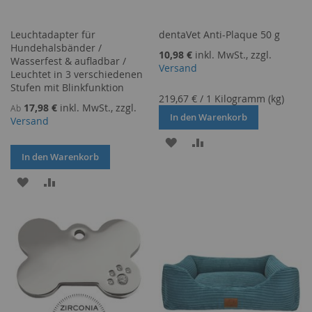
Leuchtadapter für
dentaVet Anti-Plaque 50 g
Hundehalsbänder /
10,98 €
inkl. MwSt., zzgl.
Wasserfest & aufladbar /
Versand
Leuchtet in 3 verschiedenen
Stufen mit Blinkfunktion
219,67 €
/
1 Kilogramm (kg)
17,98 €
inkl. MwSt., zzgl.
Ab
In den Warenkorb
Versand
ZUR
ZUR
In den Warenkorb
WUNSCHLISTE
VERGLEICHSLISTE
ZUR
ZUR
HINZUFÜGEN
HINZUFÜGEN
WUNSCHLISTE
VERGLEICHSLISTE
HINZUFÜGEN
HINZUFÜGEN