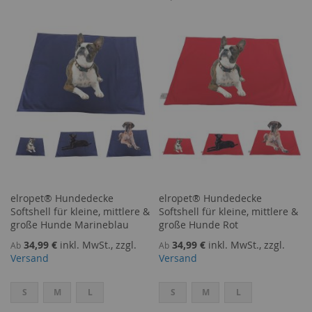
WUNSCHLISTE
VERGLEICHSLISTE
HINZUFÜGEN
HINZUFÜGEN
HINZUFÜGEN
HINZUFÜGEN
elropet® Hundedecke
elropet® Hundedecke
Softshell für kleine, mittlere &
Softshell für kleine, mittlere &
große Hunde Marineblau
große Hunde Rot
34,99 €
inkl. MwSt., zzgl.
34,99 €
inkl. MwSt., zzgl.
Ab
Ab
Versand
Versand
S
M
L
S
M
L