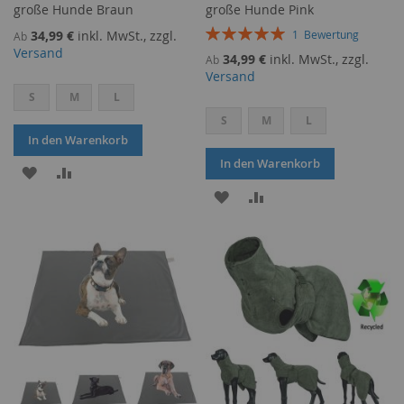
große Hunde Braun
große Hunde Pink
Bewertung:
34,99 €
inkl. MwSt., zzgl.
1
Bewertung
Ab
100%
Versand
34,99 €
inkl. MwSt., zzgl.
Ab
Versand
S
M
L
S
M
L
In den Warenkorb
In den Warenkorb
ZUR
ZUR
ZUR
ZUR
WUNSCHLISTE
VERGLEICHSLISTE
WUNSCHLISTE
VERGLEICHSLISTE
HINZUFÜGEN
HINZUFÜGEN
HINZUFÜGEN
HINZUFÜGEN