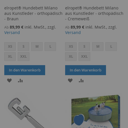
elropet® Hundebett Milano
elropet® Hundebett Milano
aus Kunstleder - orthopädisch
aus Kunstleder - orthopädisch
- Braun
- Cremeweiß
89,99 €
inkl. MwSt., zzgl.
89,99 €
inkl. MwSt., zzgl.
Ab
Ab
Versand
Versand
XS
S
M
L
XS
S
M
L
XL
XXL
XL
XXL
In den Warenkorb
In den Warenkorb
ZUR
ZUR
ZUR
ZUR
WUNSCHLISTE
VERGLEICHSLISTE
WUNSCHLISTE
VERGLEICHSLISTE
HINZUFÜGEN
HINZUFÜGEN
HINZUFÜGEN
HINZUFÜGEN