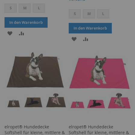
S
M
L
S
M
L
In den Warenkorb
In den Warenkorb
ZUR
ZUR
ZUR
ZUR
WUNSCHLISTE
VERGLEICHSLISTE
WUNSCHLISTE
VERGLEICHSLISTE
HINZUFÜGEN
HINZUFÜGEN
HINZUFÜGEN
HINZUFÜGEN
elropet® Hundedecke
elropet® Hundedecke
Softshell für kleine, mittlere &
Softshell für kleine, mittlere &