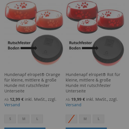
WUNSCHLISTE
VERGLEICHSLISTE
WUNSCHLISTE
VERGLEICHSLISTE
HINZUFÜGEN
HINZUFÜGEN
HINZUFÜGEN
HINZUFÜGEN
Hundenapf elropet® Orange
Hundenapf elropet® Rot für
für kleine, mittlere & große
kleine, mittlere & große
Hunde mit rutschfester
Hunde mit rutschfester
Unterseite
Unterseite
12,99 €
inkl. MwSt., zzgl.
19,99 €
inkl. MwSt., zzgl.
Ab
Ab
Versand
Versand
S
M
L
S
M
L