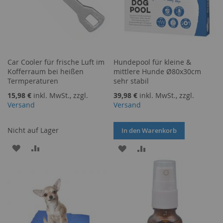
Car Cooler für frische Luft im
Hundepool für kleine &
Kofferraum bei heißen
mittlere Hunde Ø80x30cm
Termperaturen
sehr stabil
15,98 €
inkl. MwSt., zzgl.
39,98 €
inkl. MwSt., zzgl.
Versand
Versand
Nicht auf Lager
In den Warenkorb
ZUR
ZUR
ZUR
ZUR
WUNSCHLISTE
VERGLEICHSLISTE
WUNSCHLISTE
VERGLEICHSLISTE
HINZUFÜGEN
HINZUFÜGEN
HINZUFÜGEN
HINZUFÜGEN