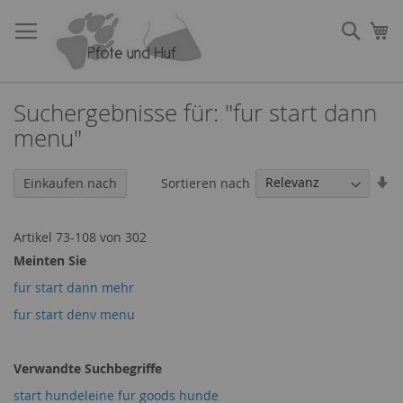
Direkt
zum
Such
Me
Inhalt
Suchergebnisse für: "fur start dann
menu"
In
Sortieren nach
Einkaufen nach
au
Re
Artikel
73
-
108
von
302
Meinten Sie
fur start dann mehr
fur start denv menu
Verwandte Suchbegriffe
start hundeleine fur goods hunde