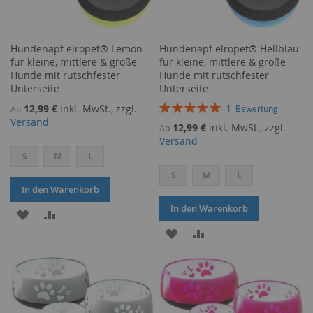
Hundenapf elropet® Lemon
Hundenapf elropet® Hellblau
für kleine, mittlere & große
für kleine, mittlere & große
Hunde mit rutschfester
Hunde mit rutschfester
Unterseite
Unterseite
Bewertung:
12,99 €
inkl. MwSt., zzgl.
1
Bewertung
Ab
100%
Versand
12,99 €
inkl. MwSt., zzgl.
Ab
Versand
S
M
L
S
M
L
In den Warenkorb
In den Warenkorb
ZUR
ZUR
ZUR
ZUR
WUNSCHLISTE
VERGLEICHSLISTE
WUNSCHLISTE
VERGLEICHSLISTE
HINZUFÜGEN
HINZUFÜGEN
HINZUFÜGEN
HINZUFÜGEN