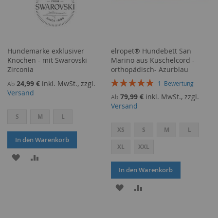
Hundemarke exklusiver
elropet® Hundebett San
Knochen - mit Swarovski
Marino aus Kuschelcord -
Zirconia
orthopädisch- Azurblau
Bewertung:
24,99 €
inkl. MwSt., zzgl.
1
Bewertung
Ab
100%
Versand
79,99 €
inkl. MwSt., zzgl.
Ab
Versand
S
M
L
XS
S
M
L
In den Warenkorb
XL
XXL
ZUR
ZUR
In den Warenkorb
WUNSCHLISTE
VERGLEICHSLISTE
ZUR
ZUR
HINZUFÜGEN
HINZUFÜGEN
WUNSCHLISTE
VERGLEICHSLISTE