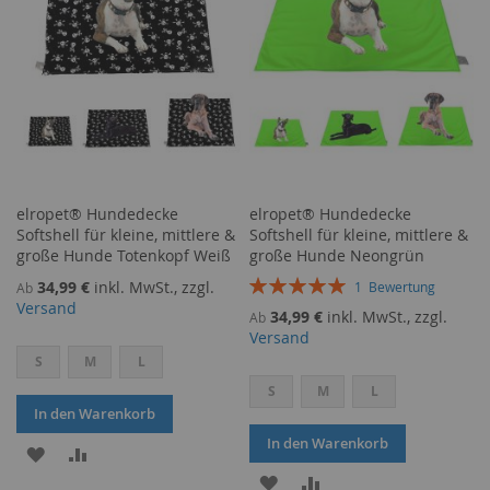
elropet® Hundedecke
elropet® Hundedecke
Softshell für kleine, mittlere &
Softshell für kleine, mittlere &
große Hunde Totenkopf Weiß
große Hunde Neongrün
Bewertung:
34,99 €
inkl. MwSt., zzgl.
1
Bewertung
Ab
100%
Versand
34,99 €
inkl. MwSt., zzgl.
Ab
Versand
S
M
L
S
M
L
In den Warenkorb
In den Warenkorb
ZUR
ZUR
ZUR
ZUR
WUNSCHLISTE
VERGLEICHSLISTE