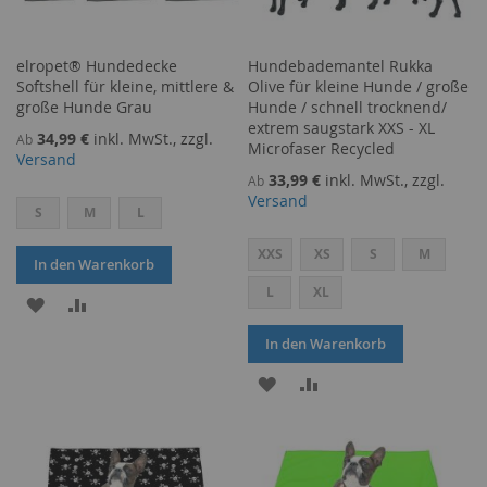
elropet® Hundedecke
Hundebademantel Rukka
Softshell für kleine, mittlere &
Olive für kleine Hunde / große
große Hunde Grau
Hunde / schnell trocknend/
extrem saugstark XXS - XL
34,99 €
inkl. MwSt., zzgl.
Ab
Microfaser Recycled
Versand
33,99 €
inkl. MwSt., zzgl.
Ab
Versand
S
M
L
XXS
XS
S
M
In den Warenkorb
L
XL
ZUR
ZUR
WUNSCHLISTE
VERGLEICHSLISTE
In den Warenkorb
HINZUFÜGEN
HINZUFÜGEN
ZUR
ZUR
WUNSCHLISTE
VERGLEICHSLISTE
HINZUFÜGEN
HINZUFÜGEN