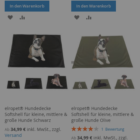
In den Warenkorb
In den Warenkorb
ZUR
ZUR
ZUR
ZUR
WUNSCHLISTE
VERGLEICHSLISTE
WUNSCHLISTE
VERGLEICHSLISTE
HINZUFÜGEN
HINZUFÜGEN
HINZUFÜGEN
HINZUFÜGEN
elropet® Hundedecke
elropet® Hundedecke
Softshell für kleine, mittlere &
Softshell für kleine, mittlere &
große Hunde Schwarz
große Hunde Olive
Bewertung:
34,99 €
inkl. MwSt., zzgl.
1
Bewertung
Ab
80%
Versand
34,99 €
inkl. MwSt., zzgl.
Ab