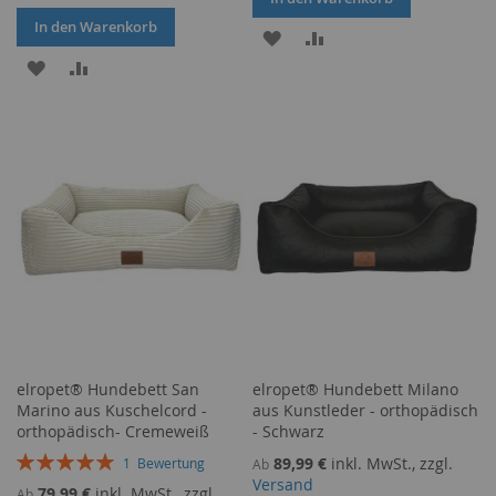
In den Warenkorb
ZUR
ZUR
ZUR
ZUR
WUNSCHLISTE
VERGLEICHSLISTE
WUNSCHLISTE
VERGLEICHSLISTE
HINZUFÜGEN
HINZUFÜGEN
HINZUFÜGEN
HINZUFÜGEN
elropet® Hundebett San
elropet® Hundebett Milano
Marino aus Kuschelcord -
aus Kunstleder - orthopädisch
orthopädisch- Cremeweiß
- Schwarz
Bewertung:
89,99 €
inkl. MwSt., zzgl.
1
Bewertung
Ab
100%
Versand
79,99 €
inkl. MwSt., zzgl.
Ab