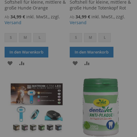
Softshell für kleine, mittlere &
Softshell für kleine, mittlere &
große Hunde Orange
große Hunde Totenkopf Rot
34,99 €
inkl. MwSt., zzgl.
34,99 €
inkl. MwSt., zzgl.
Ab
Ab
Versand
Versand
S
M
L
S
M
L
In den Warenkorb
In den Warenkorb
ZUR
ZUR
ZUR
ZUR
WUNSCHLISTE
VERGLEICHSLISTE
WUNSCHLISTE
VERGLEICHSLISTE
HINZUFÜGEN
HINZUFÜGEN
HINZUFÜGEN
HINZUFÜGEN