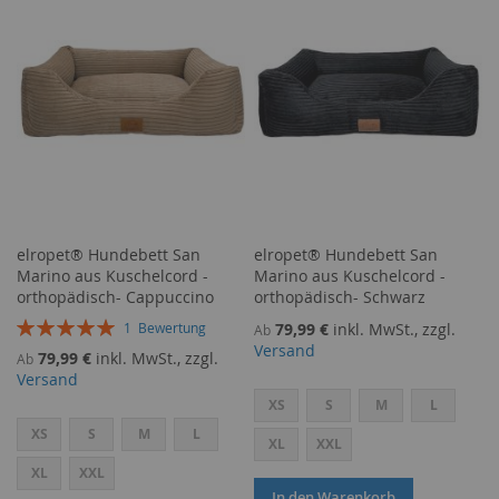
HINZUFÜGEN
HINZUFÜGEN
elropet® Hundebett San
elropet® Hundebett San
Marino aus Kuschelcord -
Marino aus Kuschelcord -
orthopädisch- Cappuccino
orthopädisch- Schwarz
Bewertung:
79,99 €
inkl. MwSt., zzgl.
1
Bewertung
Ab
100%
Versand
79,99 €
inkl. MwSt., zzgl.
Ab
Versand
XS
S
M
L
XS
S
M
L
XL
XXL
XL
XXL
In den Warenkorb