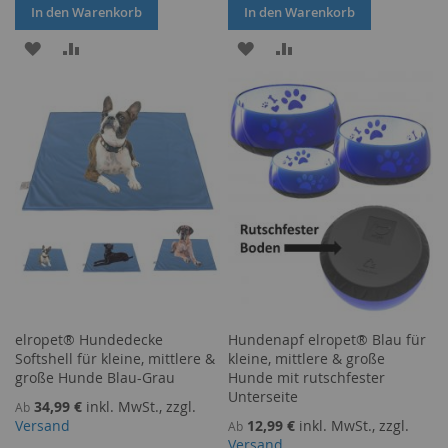
In den Warenkorb
In den Warenkorb
ZUR
ZUR
ZUR
ZUR
WUNSCHLISTE
VERGLEICHSLISTE
WUNSCHLISTE
VERGLEICHSLISTE
HINZUFÜGEN
HINZUFÜGEN
HINZUFÜGEN
HINZUFÜGEN
elropet® Hundedecke
Hundenapf elropet® Blau für
Softshell für kleine, mittlere &
kleine, mittlere & große
große Hunde Blau-Grau
Hunde mit rutschfester
Unterseite
34,99 €
inkl. MwSt., zzgl.
Ab
Versand
12,99 €
inkl. MwSt., zzgl.
Ab
Versand