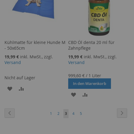
Kühlmatte für kleine Hunde M
CBD Öl denta 20 ml für
- 50x65cm
Zahnpflege
19,99 €
inkl. MwSt., zzgl.
19,99 €
inkl. MwSt., zzgl.
Versand
Versand
999,60 €
/
1 Liter
Nicht auf Lager
In den Warenkorb
ZUR
ZUR
ZUR
ZUR
WUNSCHLISTE
VERGLEICHSLISTE
WUNSCHLISTE
VERGLEICHSLISTE
HINZUFÜGEN
HINZUFÜGEN
Seite
Seite
Zurück
Seite
Weite
Seite
Seite
Sie
Seite
Seite
1
2
3
4
5
HINZUFÜGEN
HINZUFÜGEN
lesen
gerade