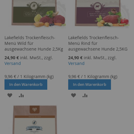
Lakefields Trockenfleisch-
Lakefields Trockenfleisch-
Menü Wild für
Menü Rind für
ausgewachsene Hunde 2,5Kg
ausgewachsene Hunde 2,5KG
24,90 €
inkl. MwSt., zzgl.
24,90 €
inkl. MwSt., zzgl.
Versand
Versand
9,96 €
/
1 Kilogramm (kg)
9,96 €
/
1 Kilogramm (kg)
In den Warenkorb
In den Warenkorb
ZUR
ZUR
ZUR
ZUR
WUNSCHLISTE
VERGLEICHSLISTE
WUNSCHLISTE
VERGLEICHSLISTE
HINZUFÜGEN
HINZUFÜGEN
HINZUFÜGEN
HINZUFÜGEN