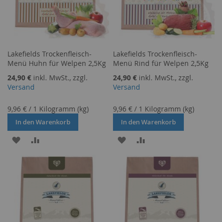
Lakefields Trockenfleisch-
Lakefields Trockenfleisch-
Menü Huhn für Welpen 2,5Kg
Menü Rind für Welpen 2,5Kg
24,90 €
inkl. MwSt., zzgl.
24,90 €
inkl. MwSt., zzgl.
Versand
Versand
9,96 €
/
1 Kilogramm (kg)
9,96 €
/
1 Kilogramm (kg)
In den Warenkorb
In den Warenkorb
ZUR
ZUR
ZUR
ZUR
WUNSCHLISTE
VERGLEICHSLISTE
WUNSCHLISTE
VERGLEICHSLISTE
HINZUFÜGEN
HINZUFÜGEN
HINZUFÜGEN
HINZUFÜGEN