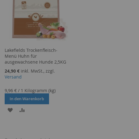
Lakefields Trockenfleisch-
Menü Huhn für
ausgewachsene Hunde 2,5KG
24,90 €
inkl. MwSt., zzgl.
Versand
9,96 €
/
1 Kilogramm (kg)
In den Warenkorb
ZUR
ZUR
WUNSCHLISTE
VERGLEICHSLISTE
HINZUFÜGEN
HINZUFÜGEN