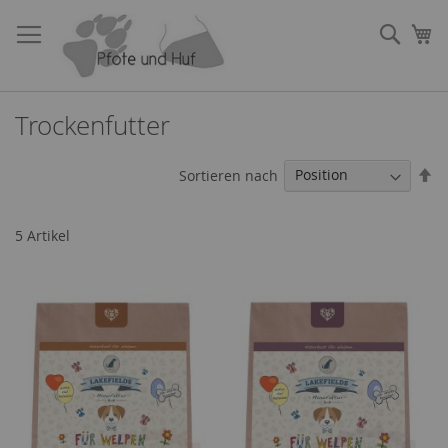
Direkt
zum
Such
Me
Inhalt
Trockenfutter
In
Sortieren nach
ab
Re
5
Artikel