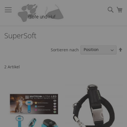
Direkt
zum
Such
Me
Inhalt
SuperSoft
In
Sortieren nach
ab
Re
2
Artikel