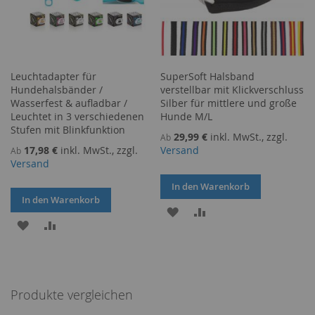
Leuchtadapter für
SuperSoft Halsband
Hundehalsbänder /
verstellbar mit Klickverschluss
Wasserfest & aufladbar /
Silber für mittlere und große
Leuchtet in 3 verschiedenen
Hunde M/L
Stufen mit Blinkfunktion
29,99 €
inkl. MwSt., zzgl.
Ab
17,98 €
inkl. MwSt., zzgl.
Versand
Ab
Versand
In den Warenkorb
In den Warenkorb
ZUR
ZUR
ZUR
ZUR
WUNSCHLISTE
VERGLEICHSLISTE
WUNSCHLISTE
VERGLEICHSLISTE
HINZUFÜGEN
HINZUFÜGEN
HINZUFÜGEN
HINZUFÜGEN
Produkte vergleichen