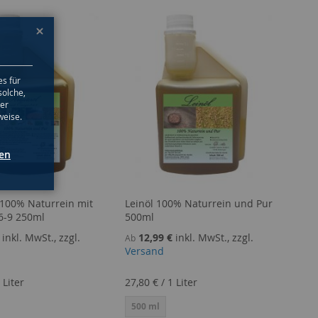
es für
solche,
ter
weise.
gen
 100% Naturrein mit
Leinöl 100% Naturrein und Pur
6-9 250ml
500ml
inkl. MwSt., zzgl.
12,99 €
inkl. MwSt., zzgl.
Ab
Versand
 Liter
27,80 €
/
1 Liter
500 ml