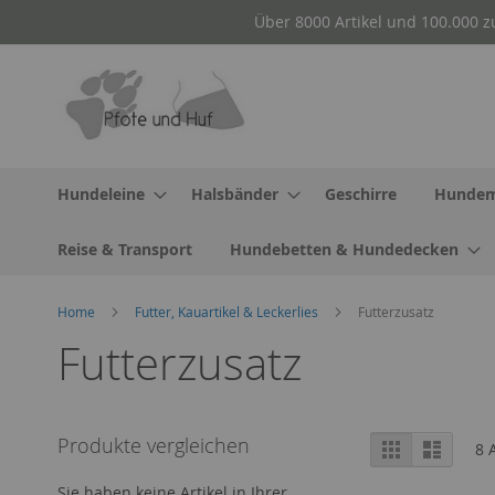
Direkt
Über 8000 Artikel und 100.000 z
zum
Inhalt
Hundeleine
Halsbänder
Geschirre
Hundem
Reise & Transport
Hundebetten & Hundedecken
Home
Futter, Kauartikel & Leckerlies
Futterzusatz
Futterzusatz
Ansicht
Produkte vergleichen
Raster
Liste
8
A
als
Sie haben keine Artikel in Ihrer