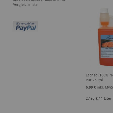
Vergleichsliste
Lachsöl 100% N
Pur 250ml
6,99 €
inkl. MwSt
27,95 €
/
1 Liter
In den Warenkorb
In den Warenkorb
In den Warenkorb
In den Warenkorb
ZUR