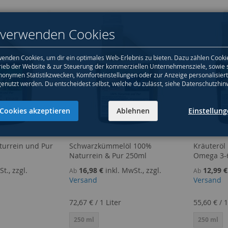
 verwenden Cookies
enden Cookies, um dir ein optimales Web-Erlebnis zu bieten. Dazu zählen Cooki
rieb der Website & zur Steuerung der kommerziellen Unternehmensziele, sowie 
nonymen Statistikzwecken, Komforteinstellungen oder zur Anzeige personalisier
genutzt werden. Du entscheidest selbst, welche du zulässt, siehe Datenschutzhin
Cookies akzeptieren
Ablehnen
Einstellun
turrein und Pur
Schwarzkümmelöl 100%
Kräuteröl
Naturrein & Pur 250ml
Omega 3-
t., zzgl.
16,98 €
inkl. MwSt., zzgl.
12,99 €
Ab
Ab
Versand
Versand
72,67 €
/
1 Liter
55,60 €
/
1
250 ml
250 ml