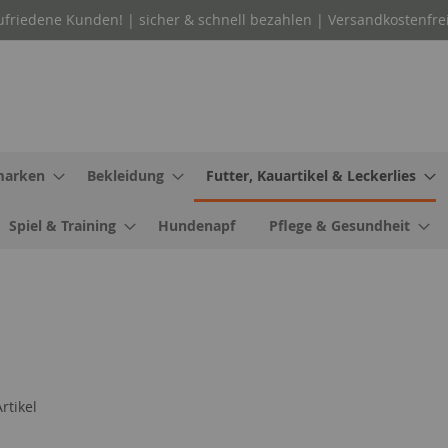
ufriedene Kunden! | sicher & schnell bezahlen | Versandkostenfre
arken
Bekleidung
Futter, Kauartikel & Leckerlies
Spiel & Training
Hundenapf
Pflege & Gesundheit
rtikel