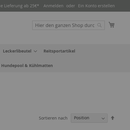
ie Lieferung ab 25€*
Anmelden
Ein Konto erstellen
Mein W
Suche
Suche
Leckerlibeutel
Reitsportartikel
Hundepool & Kühlmatten
In
Sortieren nach
absteig
Reihenf