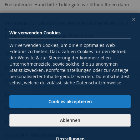
Freilaufender Hund bitte 1x klingeln wir öffnen Ihnen dann
Den Termin für den nächsten Werksverkauf erfahren sie in
Facebook,
Wir verwenden Cookies
Instagram und per Homepage Newsletter!
Wir verwenden Cookies, um dir ein optimales Web-
Erlebnis zu bieten. Dazu zählen Cookies für den Betrieb
der Website & zur Steuerung der kommerziellen
Unternehmensziele, sowie solche, die zu anonymen
Suchbegriffe
Statistikzwecken, Komforteinstellungen oder zur Anzeige
personalisierter Inhalte genutzt werden. Du entscheidest
Datenschutz und Cookie-Richtlinien
selbst, welche du zulässt, siehe Datenschutzhinweise.
Erweiterte Suche
Cookies akzeptieren
Bestellungen und Rücksendungen
Ablehnen
Kontaktieren Sie uns
Gutschein Restguthaben prüfen
Einstellungen