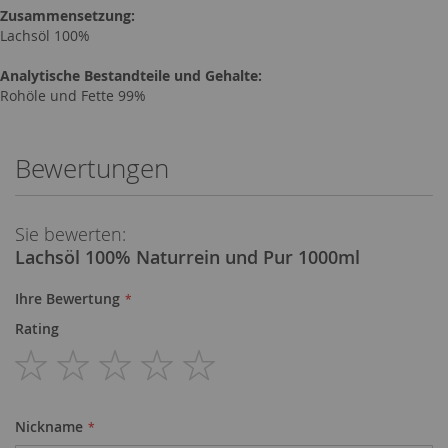
Zusammensetzung:
Lachsöl 100%
Analytische Bestandteile und Gehalte:
Rohöle und Fette 99%
Bewertungen
Sie bewerten:
Lachsöl 100% Naturrein und Pur 1000ml
Ihre Bewertung
Rating
1
2
3
4
5
star
stars
stars
stars
stars
Nickname