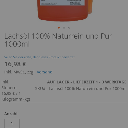
Lachsöl 100% Naturrein und Pur
Zum
Anfang
1000ml
der
Bildergalerie
springen
Seien Sie der erste, der dieses Produkt bewertet
16,98 €
inkl. MwSt., zzgl.
Versand
Inkl.
AUF LAGER - LIEFERZEIT 1 - 3 WERKTAGE
Steuern
SKU
Lachsöl 100% Naturrein und Pur 1000ml
16,98 €
/
1
Kilogramm (kg)
Anzahl