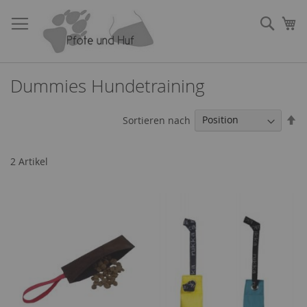
Direkt
zum
Such
Me
Inhalt
Dummies Hundetraining
In
Sortieren nach
ab
Re
2
Artikel