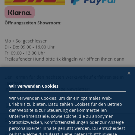
Öffnungszeiten Showroom:
Mo + So: geschlossen
Di - Do: 09.00 - 16.00 Uhr
Fr: 09.00 - 13.00 Uhr
Freilaufender Hund bitte 1x klingeln wir öffnen Ihnen dann
Den Termin für den nächsten Werksverkauf erfahren sie in
Facebook,
Wir verwenden Cookies
Instagram und per Homepage Newsletter!
Wir verwenden Cookies, um dir ein optimales Web-
Erlebnis zu bieten. Dazu zählen Cookies für den Betrieb
der Website & zur Steuerung der kommerziellen
Unternehmensziele, sowie solche, die zu anonymen
Suchbegriffe
Statistikzwecken, Komforteinstellungen oder zur Anzeige
personalisierter Inhalte genutzt werden. Du entscheidest
Datenschutz und Cookie-Richtlinien
selbst, welche du zulässt, siehe Datenschutzhinweise.