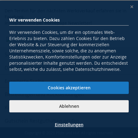
Den Termin für den nächsten Werksverkauf erfahren sie in
Facebook,
Wir verwenden Cookies
Instagram und per Homepage Newsletter!
Wir verwenden Cookies, um dir ein optimales Web-
Erlebnis zu bieten. Dazu zählen Cookies für den Betrieb
der Website & zur Steuerung der kommerziellen
Unternehmensziele, sowie solche, die zu anonymen
Suchbegriffe
Statistikzwecken, Komforteinstellungen oder zur Anzeige
personalisierter Inhalte genutzt werden. Du entscheidest
Datenschutz und Cookie-Richtlinien
selbst, welche du zulässt, siehe Datenschutzhinweise.
Erweiterte Suche
Cookies akzeptieren
Bestellungen und Rücksendungen
Ablehnen
Kontaktieren Sie uns
Gutschein Restguthaben prüfen
Einstellungen
Copyright © 2023 Pfote und Huf. All rights reserved.