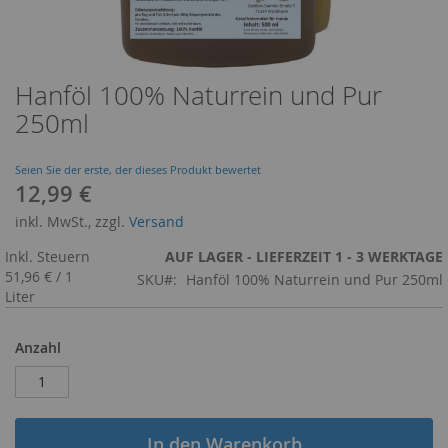
Hanföl 100% Naturrein und Pur
Zum
Anfang
250ml
der
Bildergalerie
springen
Seien Sie der erste, der dieses Produkt bewertet
12,99 €
inkl. MwSt., zzgl.
Versand
Inkl. Steuern
AUF LAGER - LIEFERZEIT 1 - 3 WERKTAGE
51,96 €
/
1
SKU
Hanföl 100% Naturrein und Pur 250ml
Liter
Anzahl
In den Warenkorb