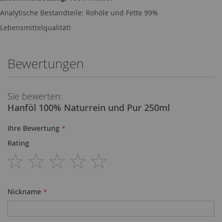
Analytische Bestandteile: Rohöle und Fette 99%
Lebensmittelqualität!
Bewertungen
Sie bewerten:
Hanföl 100% Naturrein und Pur 250ml
Ihre Bewertung
Rating
1
2
3
4
5
star
stars
stars
stars
stars
Nickname