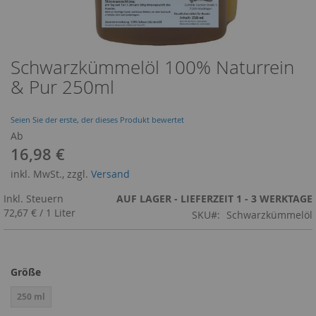
Schwarzkümmelöl 100% Naturrein
Zum
Anfang
& Pur 250ml
der
Bildergalerie
springen
Seien Sie der erste, der dieses Produkt bewertet
Ab
16,98 €
inkl. MwSt., zzgl.
Versand
Inkl. Steuern
AUF LAGER - LIEFERZEIT 1 - 3 WERKTAGE
72,67 €
/
1 Liter
SKU
Schwarzkümmelöl
Größe
250 ml