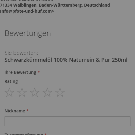
71334 Waiblingen, Baden-Württemberg, Deutschland
Info@pfote-und-huf.com>
Bewertungen
Sie bewerten:
Schwarzkümmelöl 100% Naturrein & Pur 250ml
Ihre Bewertung
Rating
1
2
3
4
5
star
stars
stars
stars
stars
Nickname
Zusammenfassung