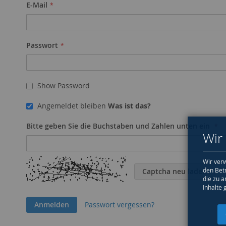
E-Mail
Passwort
Show Password
Angemeldet bleiben
Was ist das?
Bitte geben Sie die Buchstaben und Zahlen unten ein
Wir
Wir verw
den Bet
Captcha neu laden
die zu a
Inhalte 
Anmelden
Passwort vergessen?