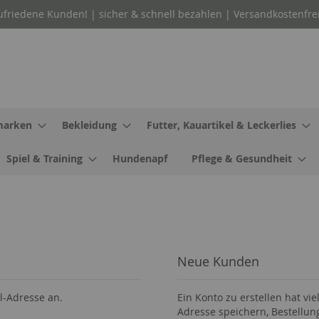
ufriedene Kunden! | sicher & schnell bezahlen | Versandkostenfre
arken
Bekleidung
Futter, Kauartikel & Leckerlies
Spiel & Training
Hundenapf
Pflege & Gesundheit
Neue Kunden
l-Adresse an.
Ein Konto zu erstellen hat vie
Adresse speichern, Bestellun