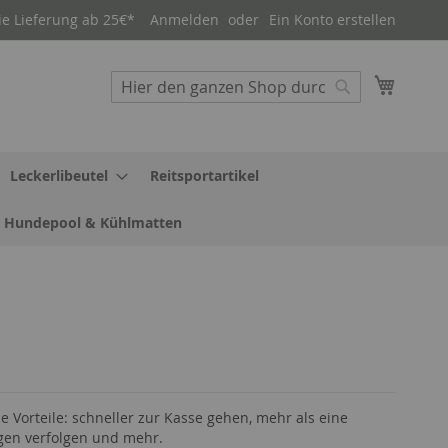
ie Lieferung ab 25€*
Anmelden
Ein Konto erstellen
Mein W
Suche
Suche
Leckerlibeutel
Reitsportartikel
Hundepool & Kühlmatten
le Vorteile: schneller zur Kasse gehen, mehr als eine
gen verfolgen und mehr.