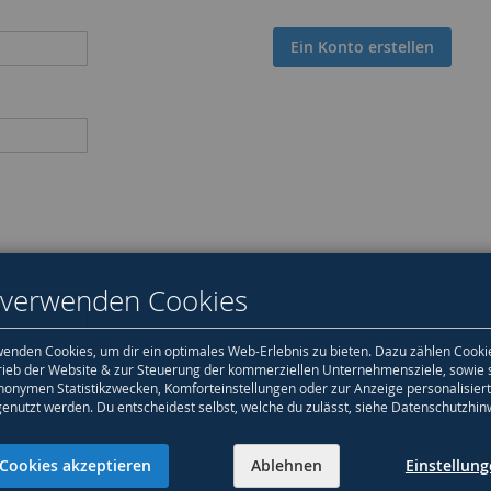
Ein Konto erstellen
 verwenden Cookies
enden Cookies, um dir ein optimales Web-Erlebnis zu bieten. Dazu zählen Cooki
rieb der Website & zur Steuerung der kommerziellen Unternehmensziele, sowie 
nonymen Statistikzwecken, Komforteinstellungen oder zur Anzeige personalisier
genutzt werden. Du entscheidest selbst, welche du zulässt, siehe Datenschutzhin
Cookies akzeptieren
Ablehnen
Einstellun