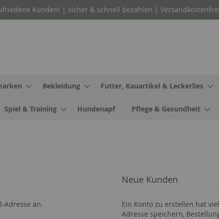
ufriedene Kunden! | sicher & schnell bezahlen | Versandkostenfre
arken
Bekleidung
Futter, Kauartikel & Leckerlies
Spiel & Training
Hundenapf
Pflege & Gesundheit
Neue Kunden
l-Adresse an.
Ein Konto zu erstellen hat vie
Adresse speichern, Bestellun