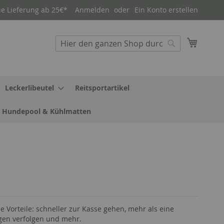
ie Lieferung ab 25€*
Anmelden
Ein Konto erstellen
Mein W
Suche
Suche
Leckerlibeutel
Reitsportartikel
Hundepool & Kühlmatten
le Vorteile: schneller zur Kasse gehen, mehr als eine
gen verfolgen und mehr.