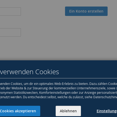
Ein Konto erstellen
 verwenden Cookies
enden Cookies, um dir ein optimales Web-Erlebnis zu bieten. Dazu zählen Cooki
rieb der Website & zur Steuerung der kommerziellen Unternehmensziele, sowie 
nonymen Statistikzwecken, Komforteinstellungen oder zur Anzeige personalisier
genutzt werden. Du entscheidest selbst, welche du zulässt, siehe Datenschutzhin
Cookies akzeptieren
Ablehnen
Einstellun