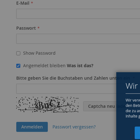
E-Mail
Passwort
Show Password
Angemeldet bleiben
Was ist das?
Bitte geben Sie die Buchstaben und Zahlen unten ein
Wir
Wir verw
den Bet
Captcha neu laden
die zu a
Inhalte 
Anmelden
Passwort vergessen?