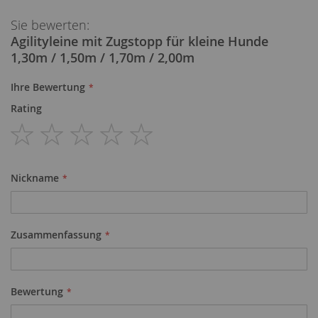
Sie bewerten:
Agilityleine mit Zugstopp für kleine Hunde
1,30m / 1,50m / 1,70m / 2,00m
Ihre Bewertung
Rating
1
2
3
4
5
star
stars
stars
stars
stars
Nickname
Zusammenfassung
Bewertung