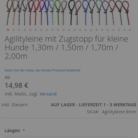
Agilityleine mit Zugstopp für kleine
Zum
Anfang
Hunde 1,30m / 1,50m / 1,70m /
der
2,00m
Bildergalerie
springen
Seien Sie der erste, der dieses Produkt bewertet
Ab
14,98 €
inkl. MwSt., zzgl.
Versand
Inkl. Steuern
AUF LAGER - LIEFERZEIT 1 - 3 WERKTAGE
SKU
Agilityleine 8mm
Längen