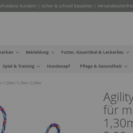
ufriedene Kunden! | sicher & schnell bezahlen | Versandkostenfre
arken
Bekleidung
Futter, Kauartikel & Leckerlies
Spiel & Training
Hundenapf
Pflege & Gesundheit
m / 1,50m / 1,70m / 2,00m
Agili
für m
1,30m