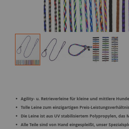
Zum
Anfang
der
Bildergalerie
springen
Agility- u. Retrieverleine für kleine und mittlere Hu
Tolle Leine zum einzigartigen Preis-Leistungsverhältnis
Die Leine ist aus UV stabilisiertem Polypropylen, das Ma
Alle Teile sind von Hand eingespleißt, unser Spezials