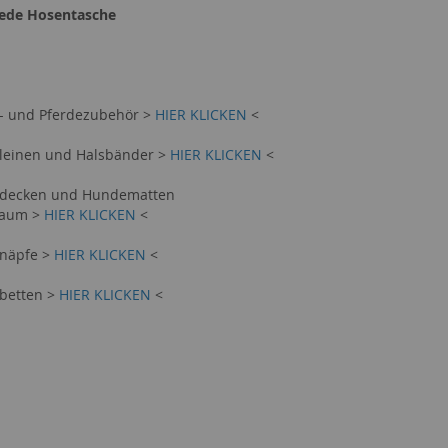
 jede Hosentasche
e- und Pferdezubehör >
HIER KLICKEN
<
eleinen und Halsbänder >
HIER KLICKEN
<
dedecken und Hundematten
haum >
HIER KLICKEN
<
enäpfe >
HIER KLICKEN
<
ebetten >
HIER KLICKEN
<