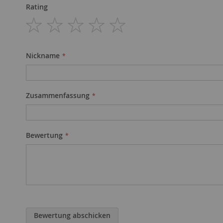
Rating
1
2
3
4
5
star
stars
stars
stars
stars
Nickname
Zusammenfassung
Bewertung
Bewertung abschicken