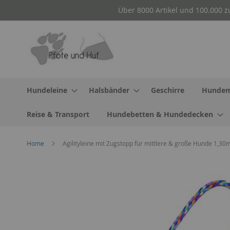
Direkt
Über 8000 Artikel und 100.000 z
zum
Inhalt
Hundeleine
Halsbänder
Geschirre
Hundem
Reise & Transport
Hundebetten & Hundedecken
Home
Agilityleine mit Zugstopp für mittlere & große Hunde 1,30
Zum
Ende
der
Bildergalerie
springen