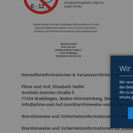
Wir
Herstellerinformationen & Verantwortliche Person in 
Wir verw
Pfote und Huf, Elisabeth Deifel
den Bet
die zu a
Gottlieb-Daimler-Straße 5
Inhalte 
71334 Waiblingen, Baden-Württemberg, Deutschland
Info@pfote-und-huf.comWarnhinweise und Sicherheit
Warnhinweise und Sicherheitsinformationen für Hund
Warnhinweise und Sicherheitsinformationen für Hund