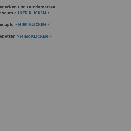
ndedecken und Hundematten
Schaum >
HIER KLICKEN
<
denäpfe >
HIER KLICKEN
<
debetten >
HIER KLICKEN
<