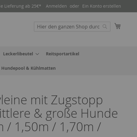
ie Lieferung ab 25€*
Anmelden
Ein Konto erstellen
Mein W
Suche
Suche
Leckerlibeutel
Reitsportartikel
Hundepool & Kühlmatten
tyleine mit Zugstopp
ittlere & große Hunde
 / 1,50m / 1,70m /