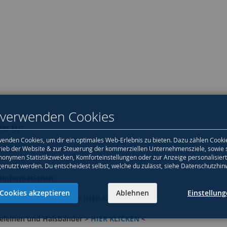
 verwenden Cookies
der EU:
enden Cookies, um dir ein optimales Web-Erlebnis zu bieten. Dazu zählen Cooki
rieb der Website & zur Steuerung der kommerziellen Unternehmensziele, sowie 
nonymen Statistikzwecken, Komforteinstellungen oder zur Anzeige personalisier
genutzt werden. Du entscheidest selbst, welche du zulässt, siehe Datenschutzhin
sinformationen:
Cookies akzeptieren
Ablehnen
Einstellun
e- und Pferdezubehör >
HIER KLICKEN
<
eleinen und Halsbänder >
HIER KLICKEN
<