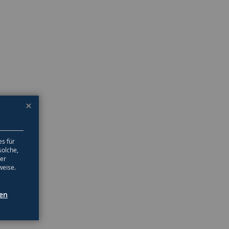
es für
solche,
ter
weise.
gen