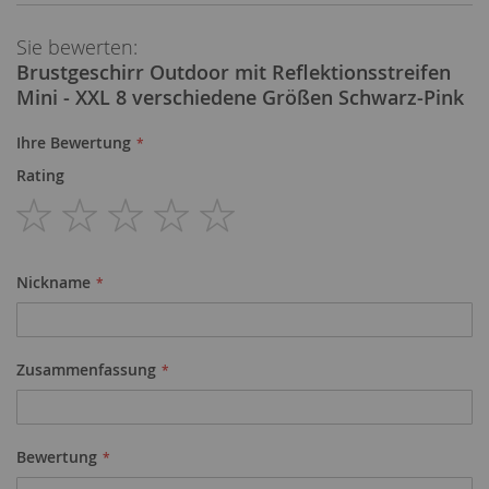
Sie bewerten:
Brustgeschirr Outdoor mit Reflektionsstreifen
Mini - XXL 8 verschiedene Größen Schwarz-Pink
Ihre Bewertung
Rating
1
2
3
4
5
star
stars
stars
stars
stars
Nickname
Zusammenfassung
Bewertung