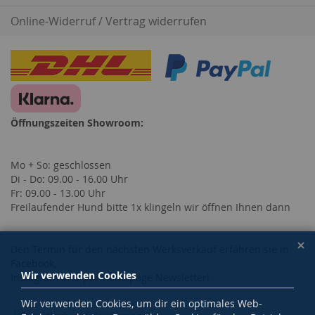
Online-Widerruf / Vertrag widerrufen
Öffnungszeiten Showroom:
Mo + So: geschlossen
Di - Do: 09.00 - 16.00 Uhr
Fr: 09.00 - 13.00 Uhr
Freilaufender Hund bitte 1x klingeln wir öffnen Ihnen dann
Den Termin für den nächsten Werksverkauf erfahren sie in
Facebook,
Wir verwenden Cookies
Instagram und per Homepage Newsletter!
Wir verwenden Cookies, um dir ein optimales Web-