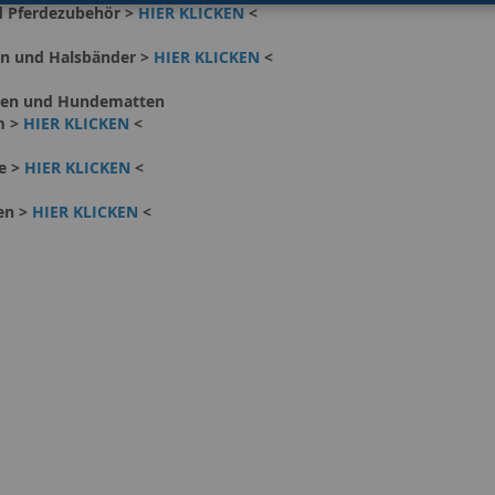
d Pferdezubehör >
HIER KLICKEN
<
en und Halsbänder >
HIER KLICKEN
<
cken und Hundematten
m >
HIER KLICKEN
<
e >
HIER KLICKEN
<
en >
HIER KLICKEN
<