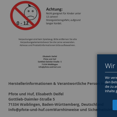
Wir
Wir verw
den Bet
Herstellerinformationen & Verantwortliche Person in der EU
die zu a
Inhalte 
Pfote und Huf, Elisabeth Deifel
Gottlieb-Daimler-Straße 5
71334 Waiblingen, Baden-Württemberg, Deutschland
Info@pfote-und-huf.comWarnhinweise und Sicherheitsinfo