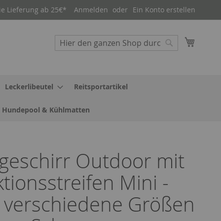
ie Lieferung ab 25€*
Anmelden
Ein Konto erstellen
Mein W
Suche
Suche
Leckerlibeutel
Reitsportartikel
Hundepool & Kühlmatten
geschirr Outdoor mit
ktionsstreifen Mini -
 verschiedene Größen