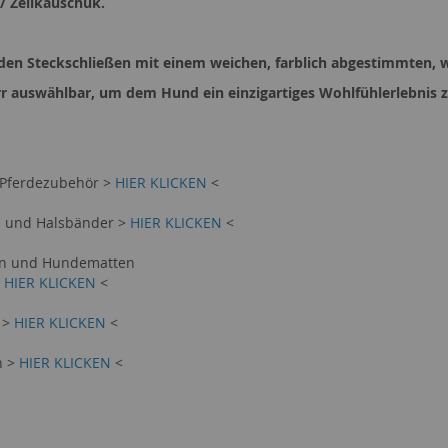
/ Zellkauschuk.
den Steckschließen mit einem weichen, farblich abgestimmten, 
irr auswählbar, um dem Hund ein einzigartiges Wohlfühlerlebnis
 Pferdezubehör >
HIER KLICKEN
<
n und Halsbänder >
HIER KLICKEN
<
en und Hundematten
>
HIER KLICKEN
<
 >
HIER KLICKEN
<
n >
HIER KLICKEN
<