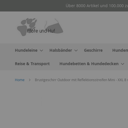
Direkt
Über 8000 Artikel und 100.000 z
zum
Inhalt
Hundeleine
Halsbänder
Geschirre
Hundem
Reise & Transport
Hundebetten & Hundedecken
Home
Brustgeschirr Outdoor mit Reflektionsstreifen Mini - XXL
Zum
Ende
der
Bildergalerie
springen