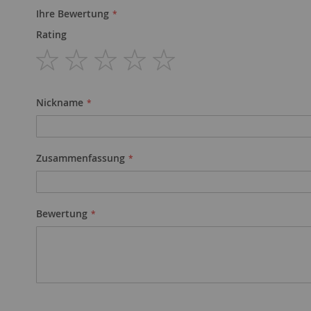
Ihre Bewertung
Rating
1
2
3
4
5
star
stars
stars
stars
stars
Nickname
Zusammenfassung
Bewertung