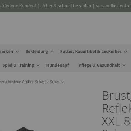
ufriedene Kunden! | sicher & schnell bezahlen | Versandkostenfre
arken
Bekleidung
Futter, Kauartikel & Leckerlies
Spiel & Training
Hundenapf
Pflege & Gesundheit
 8 verschiedene Größen Schwarz-Schwarz
Brust
Refle
XXL 8