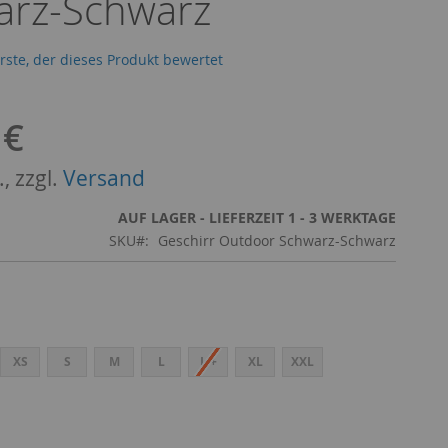
arz-Schwarz
erste, der dieses Produkt bewertet
 €
, zzgl.
Versand
AUF LAGER - LIEFERZEIT 1 - 3 WERKTAGE
SKU
Geschirr Outdoor Schwarz-Schwarz
XS
S
M
L
L +
XL
XXL