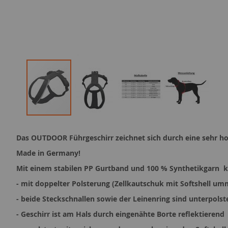
Zum
Anfang
Das OUTDOOR Führgeschirr zeichnet sich durch eine sehr ho
der
Bildergalerie
Made in Germany!
springen
Mit einem stabilen PP Gurtband und 100 % Synthetikgarn kan
- mit doppelter Polsterung (Zellkautschuk mit Softshell um
- beide Steckschnallen sowie der Leinenring sind unterpolste
- Geschirr ist am Hals durch eingenähte Borte reflektierend