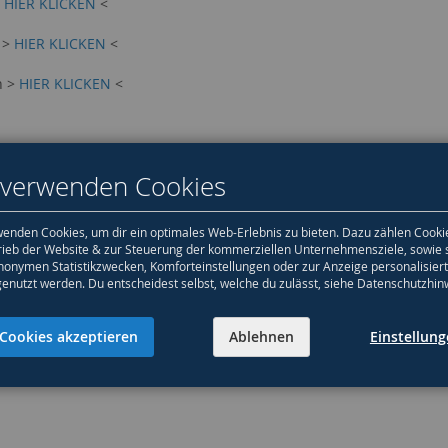
>
HIER KLICKEN
<
 >
HIER KLICKEN
<
n >
HIER KLICKEN
<
 verwenden Cookies
enden Cookies, um dir ein optimales Web-Erlebnis zu bieten. Dazu zählen Cooki
rieb der Website & zur Steuerung der kommerziellen Unternehmensziele, sowie 
nonymen Statistikzwecken, Komforteinstellungen oder zur Anzeige personalisier
genutzt werden. Du entscheidest selbst, welche du zulässt, siehe Datenschutzhin
Cookies akzeptieren
Ablehnen
Einstellun