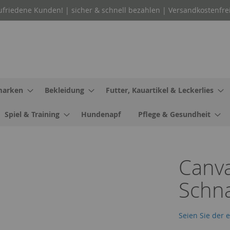
ufriedene Kunden! | sicher & schnell bezahlen | Versandkostenfre
arken
Bekleidung
Futter, Kauartikel & Leckerlies
Spiel & Training
Hundenapf
Pflege & Gesundheit
Canv
Schna
Seien Sie der 