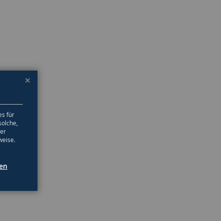
es für
solche,
ter
weise.
gen