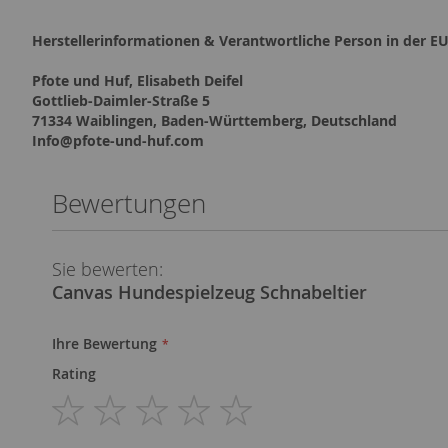
Herstellerinformationen & Verantwortliche Person in der EU
Pfote und Huf, Elisabeth Deifel
Gottlieb-Daimler-Straße 5
71334 Waiblingen, Baden-Württemberg, Deutschland
Info@pfote-und-huf.com
Bewertungen
Sie bewerten:
Canvas Hundespielzeug Schnabeltier
Ihre Bewertung
Rating
1
2
3
4
5