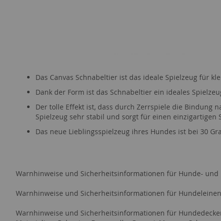
Zum
Anfang
Das Canvas Schnabeltier ist das ideale Spielzeug für k
der
Bildergalerie
Dank der Form ist das Schnabeltier ein ideales Spielzeu
springen
Der tolle Effekt ist, dass durch Zerrspiele die Bindung
na
Spielzeug sehr stabil und sorgt für einen einzigartigen 
Das neue Lieblingsspielzeug ihres Hundes ist bei 30 G
Warnhinweise und Sicherheitsinformationen für Hunde- und
Warnhinweise und Sicherheitsinformationen für Hundeleine
Warnhinweise und Sicherheitsinformationen für Hundedeck