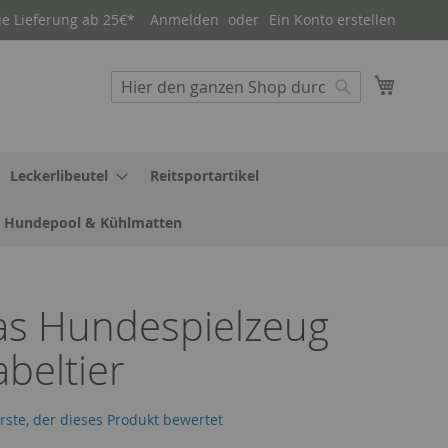
ie Lieferung ab 25€*
Anmelden
Ein Konto erstellen
Mein W
Suche
Suche
Leckerlibeutel
Reitsportartikel
Hundepool & Kühlmatten
as Hundespielzeug
beltier
erste, der dieses Produkt bewertet