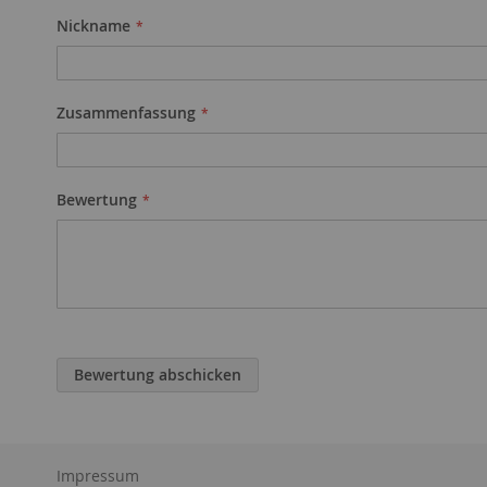
star
stars
stars
stars
stars
Nickname
Zusammenfassung
Bewertung
Bewertung abschicken
Impressum