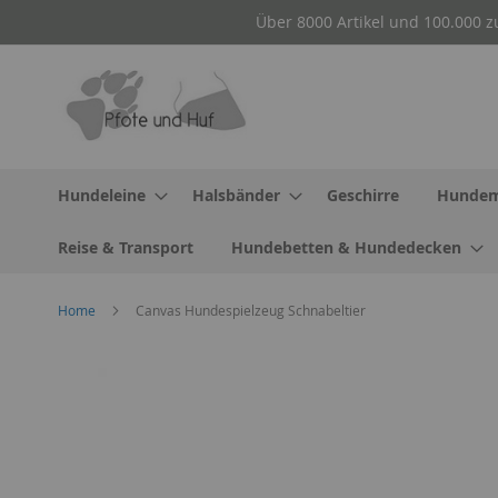
Direkt
Über 8000 Artikel und 100.000 z
zum
Inhalt
Hundeleine
Halsbänder
Geschirre
Hundem
Reise & Transport
Hundebetten & Hundedecken
Home
Canvas Hundespielzeug Schnabeltier
Zum
Ende
der
Bildergalerie
springen