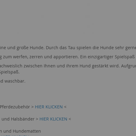
leine und große Hunde. Durch das Tau spielen die Hunde sehr gern
g zum werfen, zerren und apportieren. Ein einzigartiger Spielspaß 
chweis
lich
zwischen Ihnen und ihrem Hund gestärkt wird. Aufgrun
Spielspaß.
rad waschbar.
 Pferdezubehör >
HIER KLICKEN
<
n und Halsbänder >
HIER KLICKEN
<
en und Hundematten