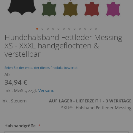
Hundehalsband Fettleder Messing
Zum
Anfang
XS - XXXL handgeflochten &
der
verstellbar
Bildergalerie
springen
Seien Sie der erste, der dieses Produkt bewertet
Ab
34,94 €
inkl. MwSt., zzgl.
Versand
Inkl. Steuern
AUF LAGER - LIEFERZEIT 1 - 3 WERKTAGE
SKU
Halsband Fettleder Messing
Halsbandgröße