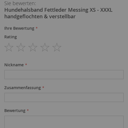
Sie bewerten:
Hundehalsband Fettleder Messing XS - XXXL
handgeflochten & verstellbar
Ihre Bewertung
Rating
1
2
3
4
5
star
stars
stars
stars
stars
Nickname
Zusammenfassung
Bewertung