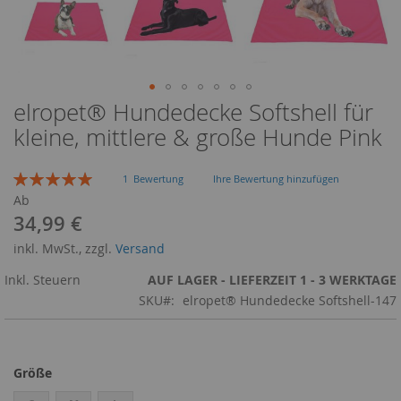
elropet® Hundedecke Softshell für
Zum
Anfang
kleine, mittlere & große Hunde Pink
der
Bildergalerie
Bewertung:
springen
1
Bewertung
Ihre Bewertung hinzufügen
100
100
% of
Ab
34,99 €
inkl. MwSt., zzgl.
Versand
Inkl. Steuern
AUF LAGER - LIEFERZEIT 1 - 3 WERKTAGE
SKU
elropet® Hundedecke Softshell-147
Größe