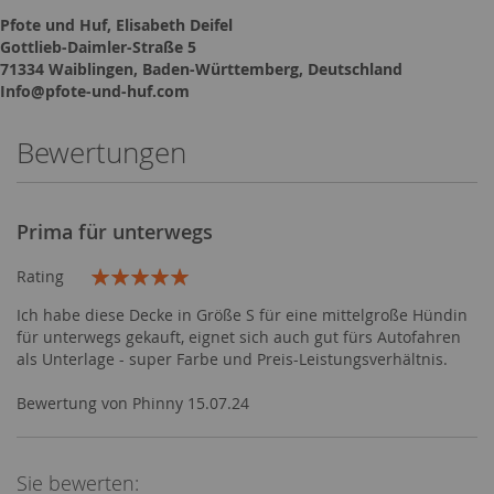
Pfote und Huf, Elisabeth Deifel
Gottlieb-Daimler-Straße 5
71334 Waiblingen, Baden-Württemberg, Deutschland
Info@pfote-und-huf.com
Bewertungen
Prima für unterwegs
Rating
100%
Ich habe diese Decke in Größe S für eine mittelgroße Hündin
für unterwegs gekauft, eignet sich auch gut fürs Autofahren
als Unterlage - super Farbe und Preis-Leistungsverhältnis.
V
Bewertung von
Phinny
15.07.24
e
r
ö
Sie bewerten:
f