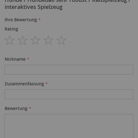
interaktives Spielzeug
Ihre Bewertung
Rating
1
2
3
4
5
star
stars
stars
stars
stars
Nickname
Zusammenfassung
Bewertung