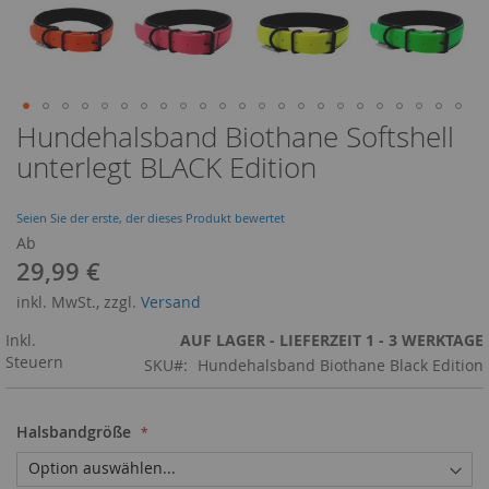
Hundehalsband Biothane Softshell
Zum
Anfang
unterlegt BLACK Edition
der
Bildergalerie
springen
Seien Sie der erste, der dieses Produkt bewertet
Ab
29,99 €
inkl. MwSt., zzgl.
Versand
Inkl.
AUF LAGER - LIEFERZEIT 1 - 3 WERKTAGE
Steuern
SKU
Hundehalsband Biothane Black Edition
Halsbandgröße