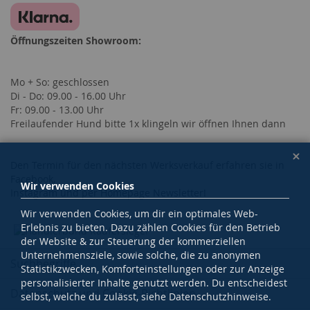
Öffnungszeiten Showroom:
Mo + So: geschlossen
Di - Do: 09.00 - 16.00 Uhr
Fr: 09.00 - 13.00 Uhr
Freilaufender Hund bitte 1x klingeln wir öffnen Ihnen dann
Den Termin für den nächsten Werksverkauf erfahren sie in
Facebook,
Wir verwenden Cookies
Instagram und per Homepage Newsletter!
Wir verwenden Cookies, um dir ein optimales Web-
Erlebnis zu bieten. Dazu zählen Cookies für den Betrieb
der Website & zur Steuerung der kommerziellen
Unternehmensziele, sowie solche, die zu anonymen
Suchbegriffe
Statistikzwecken, Komforteinstellungen oder zur Anzeige
personalisierter Inhalte genutzt werden. Du entscheidest
Datenschutz und Cookie-Richtlinien
selbst, welche du zulässt, siehe Datenschutzhinweise.