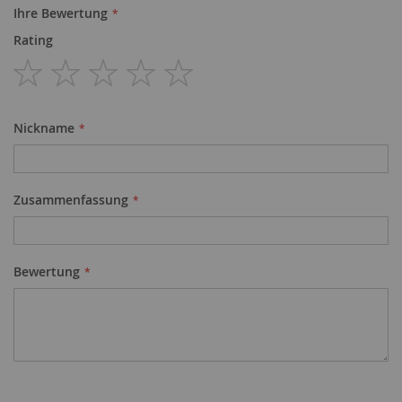
Ihre Bewertung
Rating
1
2
3
4
5
star
stars
stars
stars
stars
Nickname
Zusammenfassung
Bewertung