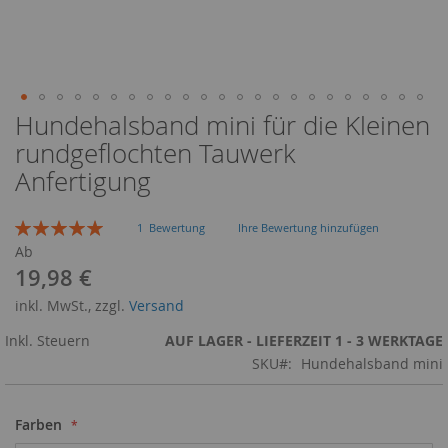
Hundehalsband mini für die Kleinen
Zum
Anfang
rundgeflochten Tauwerk
der
Anfertigung
Bildergalerie
springen
Bewertung:
1
Bewertung
Ihre Bewertung hinzufügen
100
100
% of
Ab
19,98 €
inkl. MwSt., zzgl.
Versand
Inkl. Steuern
AUF LAGER - LIEFERZEIT 1 - 3 WERKTAGE
SKU
Hundehalsband mini
Farben