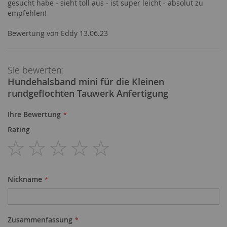
gesucht habe - sieht toll aus - ist super leicht - absolut zu
empfehlen!
Veröffentlicht
Bewertung von
Eddy
13.06.23
am
Sie bewerten:
Hundehalsband mini für die Kleinen
rundgeflochten Tauwerk Anfertigung
Ihre Bewertung
Rating
1
2
3
4
5
star
stars
stars
stars
stars
Nickname
Zusammenfassung