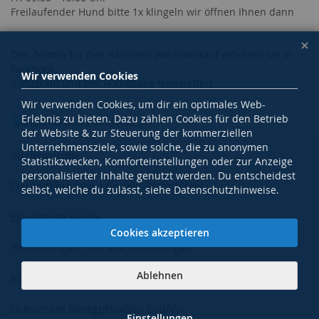
Freilaufender Hund bitte 1x klingeln wir öffnen Ihnen dann
Den Termin für den nächsten Werksverkauf erfahren sie in
Facebook,
Wir verwenden Cookies
Instagram und per Homepage Newsletter!
Wir verwenden Cookies, um dir ein optimales Web-
Erlebnis zu bieten. Dazu zählen Cookies für den Betrieb
der Website & zur Steuerung der kommerziellen
Unternehmensziele, sowie solche, die zu anonymen
Suchbegriffe
Statistikzwecken, Komforteinstellungen oder zur Anzeige
personalisierter Inhalte genutzt werden. Du entscheidest
Datenschutz und Cookie-Richtlinien
selbst, welche du zulässt, siehe Datenschutzhinweise.
Erweiterte Suche
Cookies akzeptieren
Bestellungen und Rücksendungen
Ablehnen
Kontaktieren Sie uns
Gutschein Restguthaben prüfen
Einstellungen