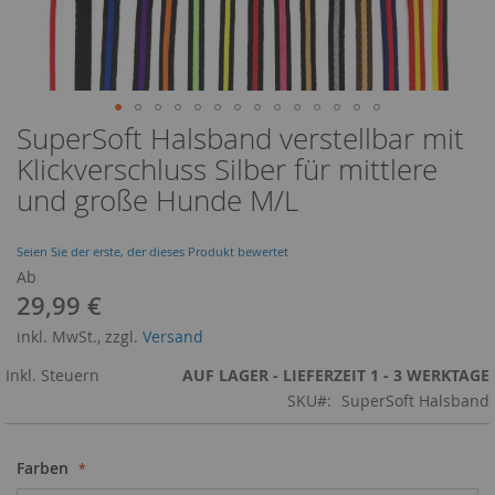
SuperSoft Halsband verstellbar mit
Zum
Anfang
Klickverschluss Silber für mittlere
der
und große Hunde M/L
Bildergalerie
springen
Seien Sie der erste, der dieses Produkt bewertet
Ab
29,99 €
inkl. MwSt., zzgl.
Versand
Inkl. Steuern
AUF LAGER - LIEFERZEIT 1 - 3 WERKTAGE
SKU
SuperSoft Halsband
Farben