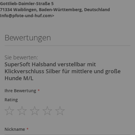
Gottlieb-Daimler-Straße 5
71334 Waiblingen, Baden-Württemberg, Deutschland
Info@pfote-und-huf.com>
Bewertungen
Sie bewerten:
SuperSoft Halsband verstellbar mit
Klickverschluss Silber für mittlere und große
Hunde M/L
Ihre Bewertung
Rating
1
2
3
4
5
star
stars
stars
stars
stars
Nickname