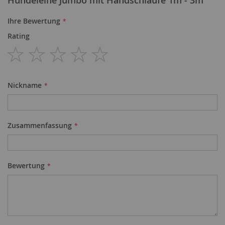
Ihre Bewertung
Rating
1
2
3
4
5
star
stars
stars
stars
stars
Nickname
Zusammenfassung
Bewertung