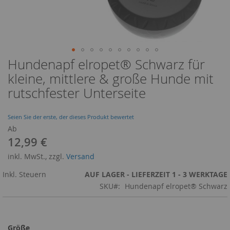
Hundenapf elropet® Schwarz für
Zum
Anfang
kleine, mittlere & große Hunde mit
der
rutschfester Unterseite
Bildergalerie
springen
Seien Sie der erste, der dieses Produkt bewertet
Ab
12,99 €
inkl. MwSt., zzgl.
Versand
Inkl. Steuern
AUF LAGER - LIEFERZEIT 1 - 3 WERKTAGE
SKU
Hundenapf elropet® Schwarz
Größe