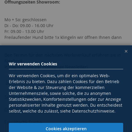
Öffnungszeiten Showroom:
Mo + So: geschlossen
Di - Do: 09.00 - 16.00 Uhr
Fr: 09.00 - 13.00 Uhr
Freilaufender Hund bitte 1x klingeln wir öffnen Ihnen dann
Den Termin für den nächsten Werksverkauf erfahren sie in
Facebook,
Wir verwenden Cookies
Instagram und per Homepage Newsletter!
Wir verwenden Cookies, um dir ein optimales Web-
Erlebnis zu bieten. Dazu zählen Cookies für den Betrieb
der Website & zur Steuerung der kommerziellen
Unternehmensziele, sowie solche, die zu anonymen
Suchbegriffe
Statistikzwecken, Komforteinstellungen oder zur Anzeige
personalisierter Inhalte genutzt werden. Du entscheidest
Datenschutz und Cookie-Richtlinien
selbst, welche du zulässt, siehe Datenschutzhinweise.
Erweiterte Suche
Cookies akzeptieren