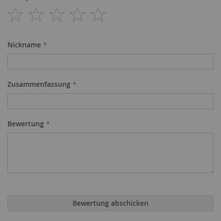
1
2
3
4
5
star
stars
stars
stars
stars
Nickname
Zusammenfassung
Bewertung
Bewertung abschicken