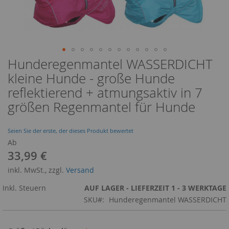
Hunderegenmantel WASSERDICHT
Zum
Anfang
kleine Hunde - große Hunde
der
reflektierend + atmungsaktiv in 7
Bildergalerie
springen
größen Regenmantel für Hunde
Seien Sie der erste, der dieses Produkt bewertet
Ab
33,99 €
inkl. MwSt., zzgl.
Versand
Inkl. Steuern
AUF LAGER - LIEFERZEIT 1 - 3 WERKTAGE
SKU
Hunderegenmantel WASSERDICHT