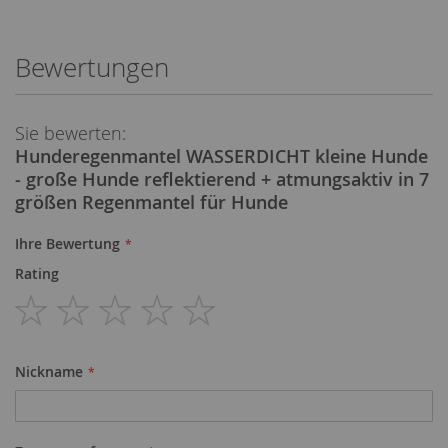
Bewertungen
Sie bewerten:
Hunderegenmantel WASSERDICHT kleine Hunde
- große Hunde reflektierend + atmungsaktiv in 7
größen Regenmantel für Hunde
Ihre Bewertung
Rating
1
2
3
4
5
star
stars
stars
stars
stars
Nickname