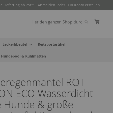
ie Lieferung ab 25€*
Anmelden
Ein Konto erstellen
Mein W
Suche
Suche
Leckerlibeutel
Reitsportartikel
Hundepool & Kühlmatten
eregenmantel ROT
ON ECO Wasserdicht
e Hunde & große