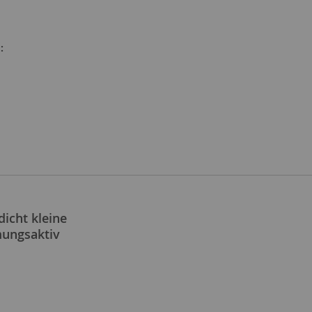
:
cht kleine
mungsaktiv