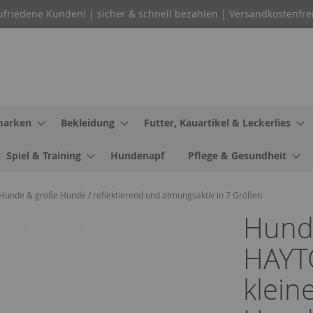
ufriedene Kunden! | sicher & schnell bezahlen | Versandkostenfre
arken
Bekleidung
Futter, Kauartikel & Leckerlies
Spiel & Training
Hundenapf
Pflege & Gesundheit
nde & große Hunde / reflektierend und atmungsaktiv in 7 Größen
Hund
HAYT
klein