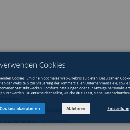
 verwenden Cookies
:
enden Cookies, um dir ein optimales Web-Erlebnis zu bieten. Dazu zählen Cooki
rieb der Website & zur Steuerung der kommerziellen Unternehmensziele, sowie 
nonymen Statistikzwecken, Komforteinstellungen oder zur Anzeige personalisier
genutzt werden. Du entscheidest selbst, welche du zulässt, siehe Datenschutzhin
rmationen:
Cookies akzeptieren
Ablehnen
Einstellun
d Pferdezubehör >
HIER KLICKEN
<
en und Halsbänder >
HIER KLICKEN
<