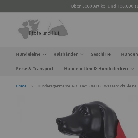
Direkt
Über 8000 Artikel und 100.000 z
zum
Inhalt
Hundeleine
Halsbänder
Geschirre
Hundem
Reise & Transport
Hundebetten & Hundedecken
Home
Hunderegenmantel ROT HAYTON ECO Wasserdicht kleine Hu
Zum
Ende
der
Bildergalerie
springen