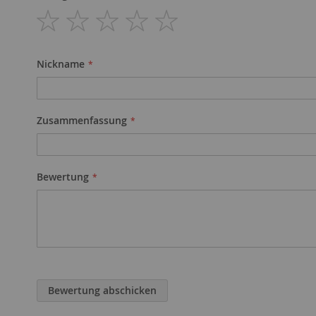
1
2
3
4
5
star
stars
stars
stars
stars
Nickname
Zusammenfassung
Bewertung
Bewertung abschicken