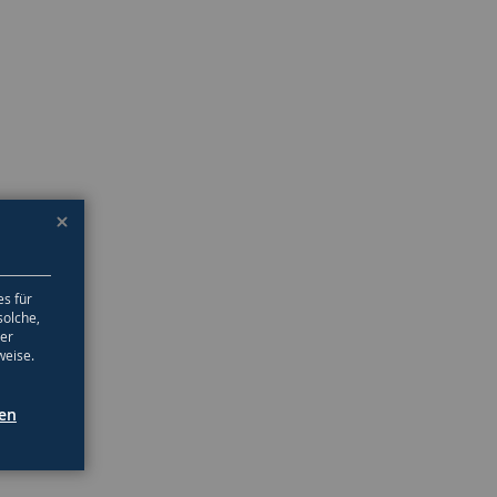
es für
solche,
ter
weise.
gen