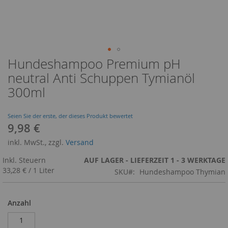
Hundeshampoo Premium pH
Zum
Anfang
neutral Anti Schuppen Tymianöl
der
300ml
Bildergalerie
springen
Seien Sie der erste, der dieses Produkt bewertet
9,98 €
inkl. MwSt., zzgl.
Versand
Inkl. Steuern
AUF LAGER - LIEFERZEIT 1 - 3 WERKTAGE
33,28 €
/
1 Liter
SKU
Hundeshampoo Thymian
Anzahl