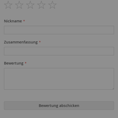
1
2
3
4
5
star
stars
stars
stars
stars
Nickname
Zusammenfassung
Bewertung
Bewertung abschicken