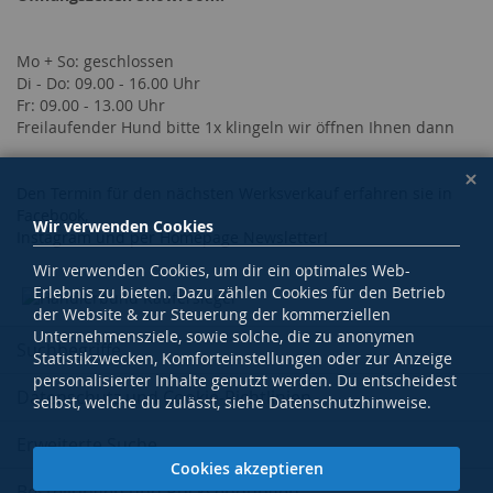
Mo + So: geschlossen
Di - Do: 09.00 - 16.00 Uhr
Fr: 09.00 - 13.00 Uhr
Freilaufender Hund bitte 1x klingeln wir öffnen Ihnen dann
Den Termin für den nächsten Werksverkauf erfahren sie in
Facebook,
Wir verwenden Cookies
Instagram und per Homepage Newsletter!
Wir verwenden Cookies, um dir ein optimales Web-
Erlebnis zu bieten. Dazu zählen Cookies für den Betrieb
der Website & zur Steuerung der kommerziellen
Unternehmensziele, sowie solche, die zu anonymen
Suchbegriffe
Statistikzwecken, Komforteinstellungen oder zur Anzeige
personalisierter Inhalte genutzt werden. Du entscheidest
Datenschutz und Cookie-Richtlinien
selbst, welche du zulässt, siehe Datenschutzhinweise.
Erweiterte Suche
Cookies akzeptieren
Bestellungen und Rücksendungen