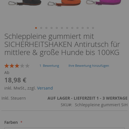
Schleppleine gummiert mit
Zum
Anfang
SICHERHEITSHAKEN Antirutsch für
der
mittlere & große Hunde bis 100KG
Bildergalerie
springen
Bewertung:
1
Bewertung
Ihre Bewertung hinzufügen
60
100
% of
Ab
18,98 €
inkl. MwSt., zzgl.
Versand
Inkl. Steuern
AUF LAGER - LIEFERZEIT 1 - 3 WERKTAGE
SKU
Schleppleine gummiert SiH
Farben