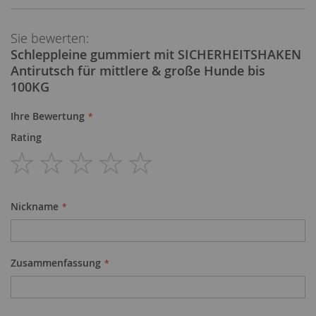
am
Sie bewerten:
Schleppleine gummiert mit SICHERHEITSHAKEN
Antirutsch für mittlere & große Hunde bis
100KG
Ihre Bewertung
Rating
1
2
3
4
5
star
stars
stars
stars
stars
Nickname
Zusammenfassung