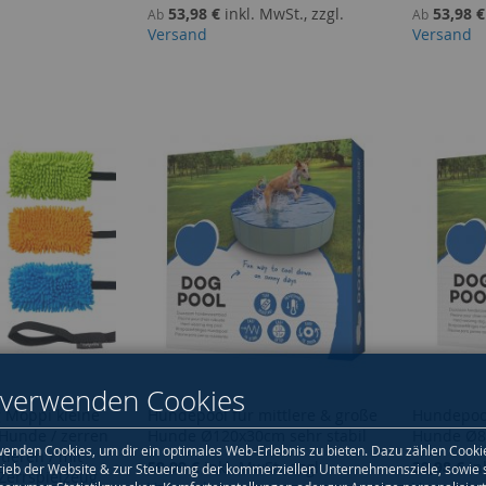
53,98 €
inkl. MwSt., zzgl.
53,98 €
Ab
Ab
Versand
Versand
 verwenden Cookies
 Moppi kleine
Hundepool für mittlere & große
Hundepool
Hunde / zerren
Hunde Ø120x30cm sehr stabil
Hunde Ø80
enden Cookies, um dir ein optimales Web-Erlebnis zu bieten. Dazu zählen Cooki
tieren / mit
59,99 €
inkl. MwSt., zzgl.
39,98 €
in
rieb der Website & zur Steuerung der kommerziellen Unternehmensziele, sowie 
Zerrspielzeug