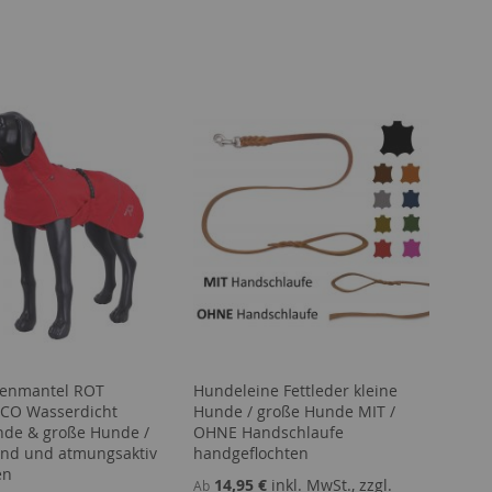
enmantel ROT
Hundeleine Fettleder kleine
CO Wasserdicht
Hunde / große Hunde MIT /
nde & große Hunde /
OHNE Handschlaufe
rend und atmungsaktiv
handgeflochten
en
14,95 €
inkl. MwSt., zzgl.
Ab