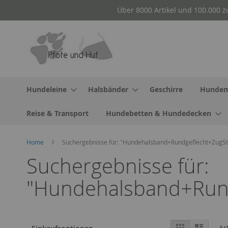
Direkt
Über 8000 Artikel und 100.000 z
zum
Inhalt
Hundeleine
Halsbänder
Geschirre
Hundem
Reise & Transport
Hundebetten & Hundedecken
Home
Suchergebnisse für: "Hundehalsband+Rundgeflecht+Zug
Suchergebnisse für:
"Hundehalsband+Run
Ansicht
Raster
Liste
Ar