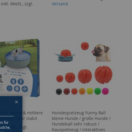
inkl. MwSt., zzgl.
Versand
 für kleine & mittlere
Hundespielzeug Funny Ball
x30cm sehr stabil
kleine Hunde / große Hunde /
es für
Hundeball sehr robust /
kl. MwSt., zzgl.
solche,
Kauspielzeug / interaktives