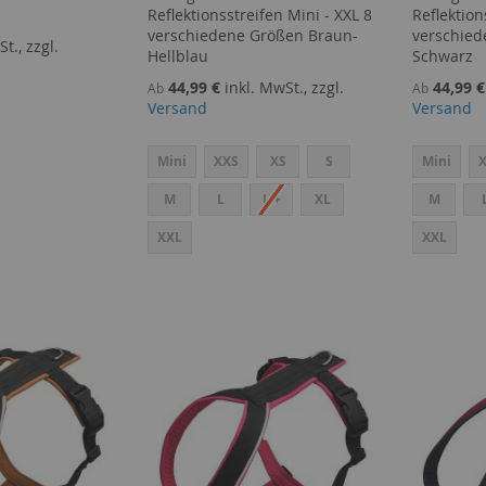
Reflektionsstreifen Mini - XXL 8
Reflektion
verschiedene Größen Braun-
verschied
t., zzgl.
Hellblau
Schwarz
44,99 €
inkl. MwSt., zzgl.
44,99 €
Ab
Ab
Versand
Versand
Mini
XXS
XS
S
Mini
M
L
L +
XL
M
XXL
XXL