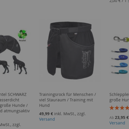
2,00 €
/
1 
ntel SCHWARZ
Trainingsrock für Menschen /
Schlepple
sserdicht
viel Stauraum / Training mit
große Hu
 große Hunde /
Hund
Bewertun
nd atmungsaktiv
100%
49,99 €
inkl. MwSt., zzgl.
23,95 €
Ab
Versand
Versand
MwSt., zzgl.