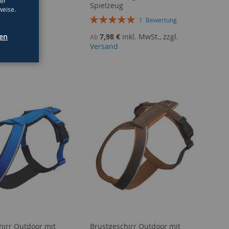
ter
Spielzeug
weise.
Bewertung:
1
Bewertung
100%
gen
7,98 €
inkl. MwSt., zzgl.
Ab
Versand
hirr Outdoor mit
Brustgeschirr Outdoor mit