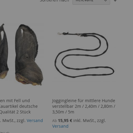
aufstei
Reihenf
en mit Fell und
Joggingleine für mittlere Hunde
auartikel deutsche
verstellbar 2m / 2,40m / 2,80m /
ualität 2 Stück
3,50m / 5m
l. MwSt., zzgl.
Versand
15,95 €
inkl. MwSt., zzgl.
Ab
Versand