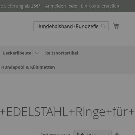
ie Lieferung ab 25€*
Anmelden
Ein Konto erstellen
Mein W
Suche
Suche
Leckerlibeutel
Reitsportartikel
Hundepool & Kühlmatten
+EDELSTAHL+Ringe+für+
In
Sortieren nach