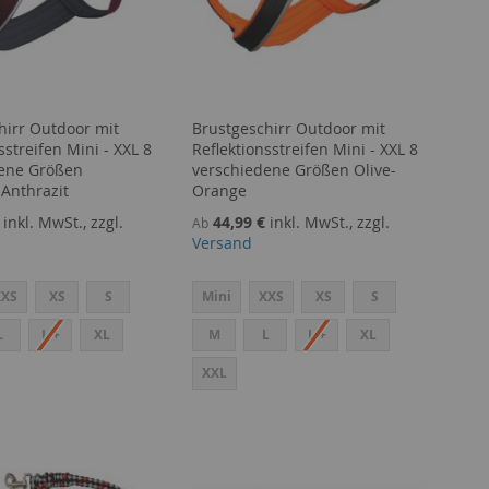
hirr Outdoor mit
Brustgeschirr Outdoor mit
sstreifen Mini - XXL 8
Reflektionsstreifen Mini - XXL 8
dene Größen
verschiedene Größen Olive-
Anthrazit
Orange
inkl. MwSt., zzgl.
44,99 €
inkl. MwSt., zzgl.
Ab
Versand
XXS
XS
S
Mini
XXS
XS
S
L
L +
XL
M
L
L +
XL
XXL