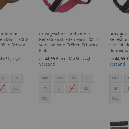
utdoor mit
Brustgeschirr Outdoor mit
Brustgesc
fen Mini - XXL 8
Reflektionsstreifen Mini - XXL 8
Reflektion
rößen Schwarz-
verschiedene Größen Schwarz-
verschie
Pink
Bordeaux-
MwSt., zzgl.
44,99 €
inkl. MwSt., zzgl.
44,99 €
Ab
Ab
Versand
Versand
XS
S
Mini
XXS
XS
S
Mini
L +
XL
M
L
L +
XL
M
XXL
XXL