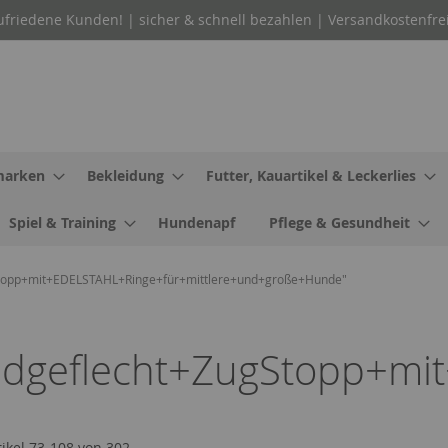
ufriedene Kunden! | sicher & schnell bezahlen | Versandkostenfre
arken
Bekleidung
Futter, Kauartikel & Leckerlies
Spiel & Training
Hundenapf
Pflege & Gesundheit
Stopp+mit+EDELSTAHL+Ringe+für+mittlere+und+große+Hunde"
dgeflecht+ZugStopp+mit
tikel
73
-
108
von
302