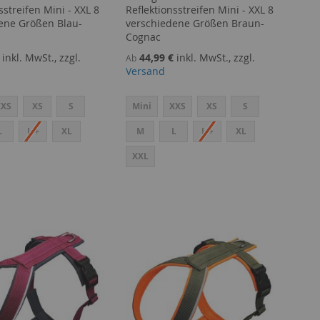
sstreifen Mini - XXL 8
Reflektionsstreifen Mini - XXL 8
ene Größen Blau-
verschiedene Größen Braun-
Cognac
inkl. MwSt., zzgl.
44,99 €
inkl. MwSt., zzgl.
Ab
Versand
XXS
XS
S
Mini
XXS
XS
S
L
L +
XL
M
L
L +
XL
XXL