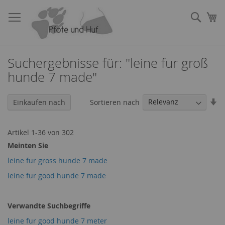
Direkt
zum
Such
Me
Inhalt
Suchergebnisse für: "leine fur groß
hunde 7 made"
In
Sortieren nach
Einkaufen nach
au
Re
Artikel
1
-
36
von
302
Meinten Sie
leine fur gross hunde 7 made
leine fur good hunde 7 made
Verwandte Suchbegriffe
leine fur good hunde 7 meter