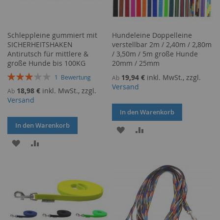
Schleppleine gummiert mit
Hundeleine Doppelleine
SICHERHEITSHAKEN
verstellbar 2m / 2,40m / 2,80m
Antirutsch für mittlere &
/ 3,50m / 5m große Hunde
große Hunde bis 100KG
20mm / 25mm
Bewertung:
19,94 €
inkl. MwSt., zzgl.
1
Bewertung
Ab
60%
Versand
18,98 €
inkl. MwSt., zzgl.
Ab
Versand
In den Warenkorb
In den Warenkorb
ZUR
ZUR
ZUR
ZUR
WUNSCHLISTE
VERGLEICHSLISTE
WUNSCHLISTE
VERGLEICHSLISTE
HINZUFÜGEN
HINZUFÜGEN
HINZUFÜGEN
HINZUFÜGEN