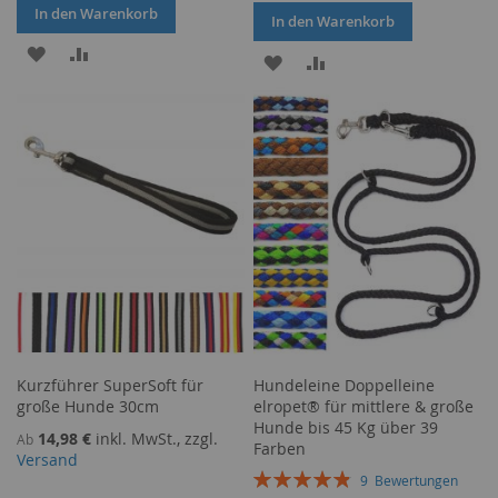
In den Warenkorb
In den Warenkorb
ZUR
ZUR
ZUR
ZUR
WUNSCHLISTE
VERGLEICHSLISTE
WUNSCHLISTE
VERGLEICHSLISTE
HINZUFÜGEN
HINZUFÜGEN
HINZUFÜGEN
HINZUFÜGEN
Kurzführer SuperSoft für
Hundeleine Doppelleine
große Hunde 30cm
elropet® für mittlere & große
Hunde bis 45 Kg über 39
14,98 €
inkl. MwSt., zzgl.
Ab
Farben
Versand
Bewertung:
9
Bewertungen
98%