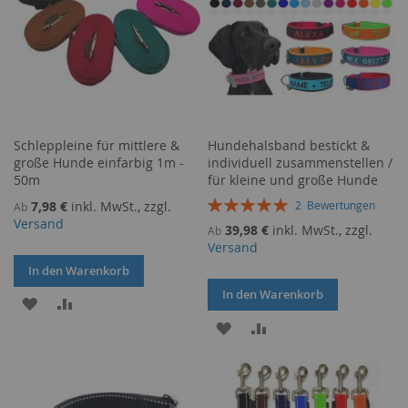
Schleppleine für mittlere &
Hundehalsband bestickt &
große Hunde einfarbig 1m -
individuell zusammenstellen /
50m
für kleine und große Hunde
Bewertung:
7,98 €
inkl. MwSt., zzgl.
2
Bewertungen
Ab
100%
Versand
39,98 €
inkl. MwSt., zzgl.
Ab
Versand
In den Warenkorb
In den Warenkorb
ZUR
ZUR
ZUR
ZUR
WUNSCHLISTE
VERGLEICHSLISTE
WUNSCHLISTE
VERGLEICHSLISTE
HINZUFÜGEN
HINZUFÜGEN
HINZUFÜGEN
HINZUFÜGEN