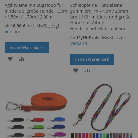
Agilityleine mit Zugstopp für
Schleppleine Hundeleine
mittlere & große Hunde 1,30m
gummiert 1m - 40m / 20mm
/ 1,50m / 1,70m / 2,00m
breit / für mittlere und große
Hunde mit/ohne
16,98 €
inkl. MwSt., zzgl.
Ab
Handschlaufe Fährtenleine
Versand
11,95 €
inkl. MwSt., zzgl.
Ab
Versand
In den Warenkorb
ZUR
ZUR
In den Warenkorb
WUNSCHLISTE
VERGLEICHSLISTE
ZUR
ZUR
HINZUFÜGEN
HINZUFÜGEN
WUNSCHLISTE
VERGLEICHSLISTE
HINZUFÜGEN
HINZUFÜGEN