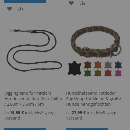
ZUR
ZUR
ZUR
ZUR
WUNSCHLISTE
VERGLEICHSLISTE
WUNSCHLISTE
VERGLEICHSLISTE
HINZUFÜGEN
HINZUFÜGEN
HINZUFÜGEN
HINZUFÜGEN
Joggingleine für mittlere
Hundehalsband Fettleder
Hunde verstellbar 2m / 2,40m
ZugStopp für kleine & große
/ 2,80m / 3,50m / 5m
Hunde handgeflochten
15,95 €
inkl. MwSt., zzgl.
27,99 €
inkl. MwSt., zzgl.
Ab
Ab
Versand
Versand