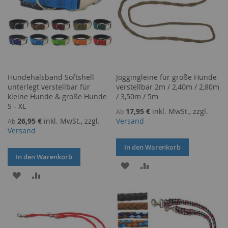
Hundehalsband Softshell
Joggingleine für große Hunde
unterlegt verstellbar für
verstellbar 2m / 2,40m / 2,80m
kleine Hunde & große Hunde
/ 3,50m / 5m
S - XL
17,95 €
inkl. MwSt., zzgl.
Ab
26,95 €
inkl. MwSt., zzgl.
Versand
Ab
Versand
In den Warenkorb
In den Warenkorb
ZUR
ZUR
ZUR
ZUR
WUNSCHLISTE
VERGLEICHSLISTE
WUNSCHLISTE
VERGLEICHSLISTE
HINZUFÜGEN
HINZUFÜGEN
HINZUFÜGEN
HINZUFÜGEN