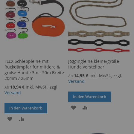
FLEX Schleppleine mit
Joggingleine kleine/große
Ruckdämpfer für mittlere &
Hunde verstellbar
große Hunde 3m - 50m Breite
14,95 €
inkl. MwSt., zzgl.
Ab
20mm / 25mm
Versand
18,94 €
inkl. MwSt., zzgl.
Ab
Versand
In den Warenkorb
ZUR
ZUR
In den Warenkorb
WUNSCHLISTE
VERGLEICHSLISTE
ZUR
ZUR
HINZUFÜGEN
HINZUFÜGEN
WUNSCHLISTE
VERGLEICHSLISTE