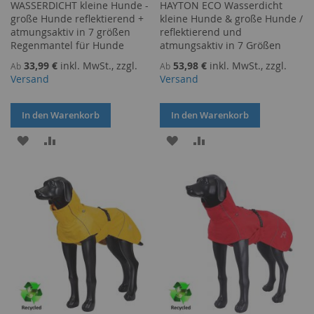
WASSERDICHT kleine Hunde -
HAYTON ECO Wasserdicht
große Hunde reflektierend +
kleine Hunde & große Hunde /
atmungsaktiv in 7 größen
reflektierend und
Regenmantel für Hunde
atmungsaktiv in 7 Größen
33,99 €
inkl. MwSt., zzgl.
53,98 €
inkl. MwSt., zzgl.
Ab
Ab
Versand
Versand
In den Warenkorb
In den Warenkorb
ZUR
ZUR
ZUR
ZUR
WUNSCHLISTE
VERGLEICHSLISTE
WUNSCHLISTE
VERGLEICHSLISTE
HINZUFÜGEN
HINZUFÜGEN
HINZUFÜGEN
HINZUFÜGEN