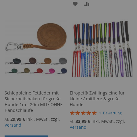
ZUR
ZUR
WUNSCHLISTE
VERGLEICHSLISTE
WUNSCHLISTE
VERGLEICHSLISTE
HINZUFÜGEN
HINZUFÜGEN
HINZUFÜGEN
HINZUFÜGEN
Schleppleine Fettleder mit
Elropet® Zwillingsleine für
Sicherheitshaken für große
kleine / mittlere & große
Hunde 1m - 20m MIT/ OHNE
Hunde
Handschlaufe
Bewertung:
1
Bewertung
100%
29,99 €
inkl. MwSt., zzgl.
Ab
33,99 €
inkl. MwSt., zzgl.
Ab
Versand
Versand