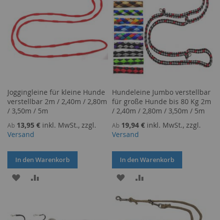
Joggingleine für kleine Hunde
Hundeleine Jumbo verstellbar
verstellbar 2m / 2,40m / 2,80m
für große Hunde bis 80 Kg 2m
/ 3,50m / 5m
/ 2,40m / 2,80m / 3,50m / 5m
13,95 €
inkl. MwSt., zzgl.
19,94 €
inkl. MwSt., zzgl.
Ab
Ab
Versand
Versand
In den Warenkorb
In den Warenkorb
ZUR
ZUR
ZUR
ZUR
WUNSCHLISTE
VERGLEICHSLISTE
WUNSCHLISTE
VERGLEICHSLISTE
HINZUFÜGEN
HINZUFÜGEN
HINZUFÜGEN
HINZUFÜGEN