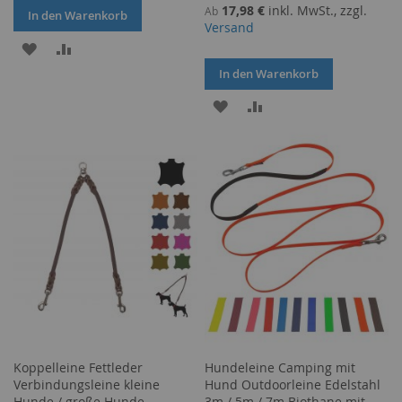
17,98 €
inkl. MwSt., zzgl.
Ab
In den Warenkorb
Versand
ZUR
ZUR
In den Warenkorb
WUNSCHLISTE
VERGLEICHSLISTE
ZUR
ZUR
HINZUFÜGEN
HINZUFÜGEN
WUNSCHLISTE
VERGLEICHSLISTE
HINZUFÜGEN
HINZUFÜGEN
Koppelleine Fettleder
Hundeleine Camping mit
Verbindungsleine kleine
Hund Outdoorleine Edelstahl
Hunde / große Hunde
3m / 5m / 7m Biothane mit