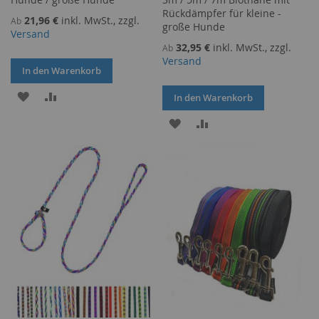
Rückdämpfer für kleine -
21,96 €
inkl. MwSt., zzgl.
Ab
große Hunde
Versand
32,95 €
inkl. MwSt., zzgl.
Ab
Versand
In den Warenkorb
ZUR
ZUR
In den Warenkorb
WUNSCHLISTE
VERGLEICHSLISTE
ZUR
ZUR
HINZUFÜGEN
HINZUFÜGEN
WUNSCHLISTE
VERGLEICHSLISTE
HINZUFÜGEN
HINZUFÜGEN