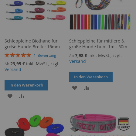
Schleppleine Biothane für
Schleppleine für mittlere &
große Hunde Breite: 16mm
große Hunde bunt 1m - 50m
Bewertung:
7,98 €
inkl. MwSt., zzgl.
1
Bewertung
Ab
100%
Versand
23,95 €
inkl. MwSt., zzgl.
Ab
Versand
In den Warenkorb
In den Warenkorb
ZUR
ZUR
ZUR
ZUR
WUNSCHLISTE
VERGLEICHSLISTE
WUNSCHLISTE
VERGLEICHSLISTE
HINZUFÜGEN
HINZUFÜGEN
HINZUFÜGEN
HINZUFÜGEN