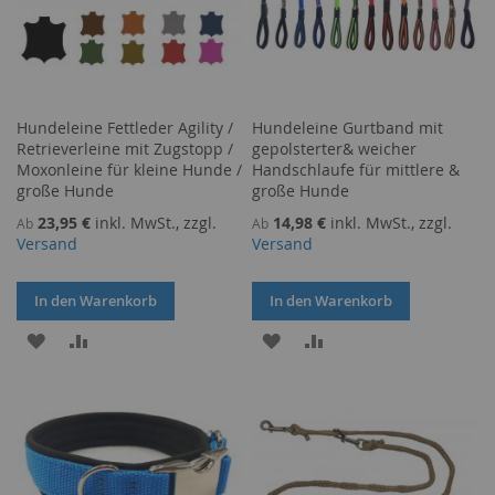
Hundeleine Fettleder Agility /
Hundeleine Gurtband mit
Retrieverleine mit Zugstopp /
gepolsterter& weicher
Moxonleine für kleine Hunde /
Handschlaufe für mittlere &
große Hunde
große Hunde
23,95 €
inkl. MwSt., zzgl.
14,98 €
inkl. MwSt., zzgl.
Ab
Ab
Versand
Versand
In den Warenkorb
In den Warenkorb
ZUR
ZUR
ZUR
ZUR
WUNSCHLISTE
VERGLEICHSLISTE
WUNSCHLISTE
VERGLEICHSLISTE
HINZUFÜGEN
HINZUFÜGEN
HINZUFÜGEN
HINZUFÜGEN