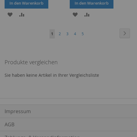
In den Warenkorb
In den Warenkorb
ZUR
ZUR
ZUR
ZUR
WUNSCHLISTE
VERGLEICHSLISTE
WUNSCHLISTE
VERGLEICHSLISTE
Seite
Seite
Weite
Sie
Seite
Seite
Seite
Seite
1
2
3
4
5
HINZUFÜGEN
HINZUFÜGEN
HINZUFÜGEN
HINZUFÜGEN
lesen
gerade
Produkte vergleichen
Seite
Sie haben keine Artikel in Ihrer Vergleichsliste
Impressum
AGB