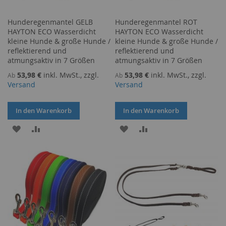
Hunderegenmantel GELB
Hunderegenmantel ROT
HAYTON ECO Wasserdicht
HAYTON ECO Wasserdicht
kleine Hunde & große Hunde /
kleine Hunde & große Hunde /
reflektierend und
reflektierend und
atmungsaktiv in 7 Größen
atmungsaktiv in 7 Größen
53,98 €
inkl. MwSt., zzgl.
53,98 €
inkl. MwSt., zzgl.
Ab
Ab
Versand
Versand
In den Warenkorb
In den Warenkorb
ZUR
ZUR
ZUR
ZUR
WUNSCHLISTE
VERGLEICHSLISTE
WUNSCHLISTE
VERGLEICHSLISTE
HINZUFÜGEN
HINZUFÜGEN
HINZUFÜGEN
HINZUFÜGEN