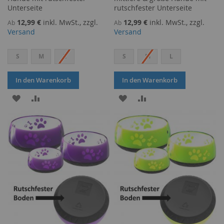
Unterseite
rutschfester Unterseite
12,99 €
inkl. MwSt., zzgl.
12,99 €
inkl. MwSt., zzgl.
Ab
Ab
Versand
Versand
S
M
L
S
M
L
In den Warenkorb
In den Warenkorb
ZUR
ZUR
ZUR
ZUR
WUNSCHLISTE
VERGLEICHSLISTE
WUNSCHLISTE
VERGLEICHSLISTE
HINZUFÜGEN
HINZUFÜGEN
HINZUFÜGEN
HINZUFÜGEN