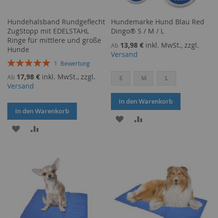
Hundehalsband Rundgeflecht
Hundemarke Hund Blau Red
ZugStopp mit EDELSTAHL
Dingo® S / M / L
Ringe für mittlere und große
13,98 €
inkl. MwSt., zzgl.
Ab
Hunde
Versand
Bewertung:
1
Bewertung
100%
17,98 €
inkl. MwSt., zzgl.
Ab
S
M
L
Versand
In den Warenkorb
In den Warenkorb
ZUR
ZUR
ZUR
ZUR
WUNSCHLISTE
VERGLEICHSLISTE
WUNSCHLISTE
VERGLEICHSLISTE
HINZUFÜGEN
HINZUFÜGEN
HINZUFÜGEN
HINZUFÜGEN