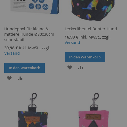
Hundepool für kleine &
Leckerlibeutel Bunter Hund
mittlere Hunde Ø80x30cm
16,99 €
inkl. MwSt., zzgl.
sehr stabil
Versand
39,98 €
inkl. MwSt., zzgl.
Versand
In den Warenkorb
ZUR
ZUR
In den Warenkorb
WUNSCHLISTE
VERGLEICHSLISTE
ZUR
ZUR
HINZUFÜGEN
HINZUFÜGEN
WUNSCHLISTE
VERGLEICHSLISTE
HINZUFÜGEN
HINZUFÜGEN