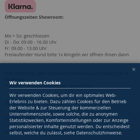
Öffnungszeiten Showroom:
Mo + So: geschlossen
Di - Do: 09.00 - 16.00 Uhr
Fr: 09.00 - 13.00 Uhr
Freilaufender Hund bitte 1x klingeln wir öffnen Ihnen dann
Den Termin für den nächsten Werksverkauf erfahren sie in
Facebook,
Wir verwenden Cookies
Instagram und per Homepage Newsletter!
Wir verwenden Cookies, um dir ein optimales Web-
Erlebnis zu bieten. Dazu zählen Cookies für den Betrieb
der Website & zur Steuerung der kommerziellen
Unternehmensziele, sowie solche, die zu anonymen
Suchbegriffe
Statistikzwecken, Komforteinstellungen oder zur Anzeige
personalisierter Inhalte genutzt werden. Du entscheidest
Datenschutz und Cookie-Richtlinien
selbst, welche du zulässt, siehe Datenschutzhinweise.