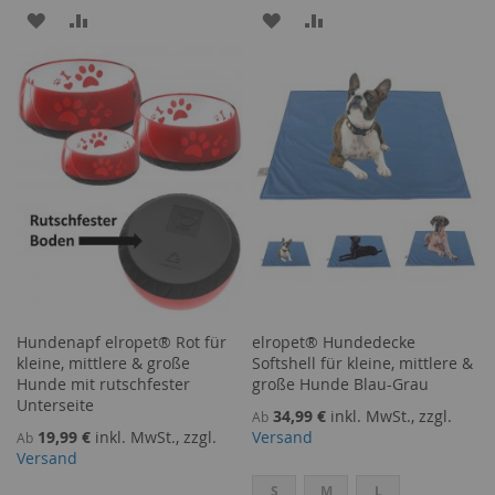
ZUR
ZUR
ZUR
ZUR
WUNSCHLISTE
VERGLEICHSLISTE
WUNSCHLISTE
VERGLEICHSLISTE
HINZUFÜGEN
HINZUFÜGEN
HINZUFÜGEN
HINZUFÜGEN
Hundenapf elropet® Rot für
elropet® Hundedecke
kleine, mittlere & große
Softshell für kleine, mittlere &
Hunde mit rutschfester
große Hunde Blau-Grau
Unterseite
34,99 €
inkl. MwSt., zzgl.
Ab
19,99 €
inkl. MwSt., zzgl.
Versand
Ab
Versand
S
M
L