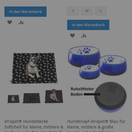
S
M
L
In den Warenkorb
ZUR
ZUR
In den Warenkorb
WUNSCHLISTE
VERGLEICHSLISTE
ZUR
ZUR
HINZUFÜGEN
HINZUFÜGEN
WUNSCHLISTE
VERGLEICHSLISTE
HINZUFÜGEN
HINZUFÜGEN
elropet® Hundedecke
Hundenapf elropet® Blau für
Softshell für kleine, mittlere &
kleine, mittlere & große