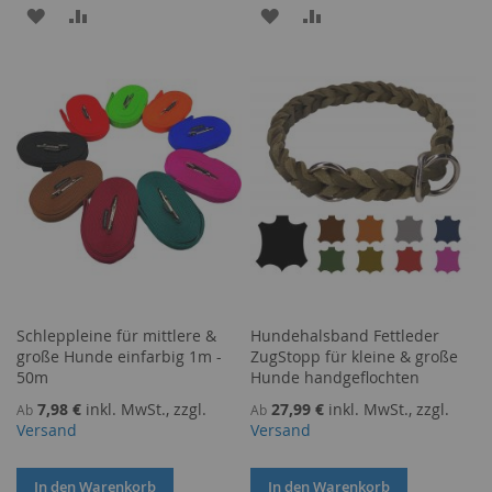
ZUR
ZUR
ZUR
ZUR
WUNSCHLISTE
VERGLEICHSLISTE
WUNSCHLISTE
VERGLEICHSLISTE
HINZUFÜGEN
HINZUFÜGEN
HINZUFÜGEN
HINZUFÜGEN
Schleppleine für mittlere &
Hundehalsband Fettleder
große Hunde einfarbig 1m -
ZugStopp für kleine & große
50m
Hunde handgeflochten
7,98 €
inkl. MwSt., zzgl.
27,99 €
inkl. MwSt., zzgl.
Ab
Ab
Versand
Versand
In den Warenkorb
In den Warenkorb