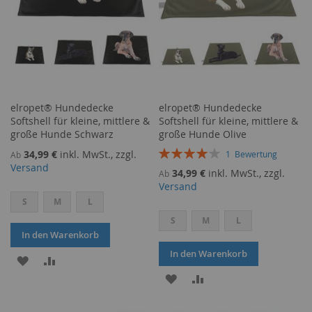
elropet® Hundedecke
elropet® Hundedecke
Softshell für kleine, mittlere &
Softshell für kleine, mittlere &
große Hunde Schwarz
große Hunde Olive
Bewertung:
34,99 €
inkl. MwSt., zzgl.
1
Bewertung
Ab
80%
Versand
34,99 €
inkl. MwSt., zzgl.
Ab
Versand
S
M
L
S
M
L
In den Warenkorb
In den Warenkorb
ZUR
ZUR
ZUR
ZUR
WUNSCHLISTE
VERGLEICHSLISTE
WUNSCHLISTE
VERGLEICHSLISTE
HINZUFÜGEN
HINZUFÜGEN