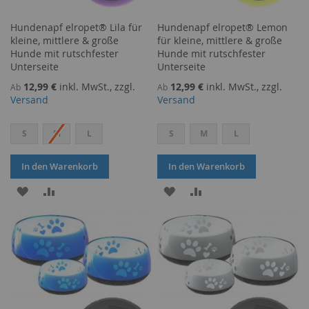
Hundenapf elropet® Lila für
Hundenapf elropet® Lemon
kleine, mittlere & große
für kleine, mittlere & große
Hunde mit rutschfester
Hunde mit rutschfester
Unterseite
Unterseite
12,99 €
inkl. MwSt., zzgl.
12,99 €
inkl. MwSt., zzgl.
Ab
Ab
Versand
Versand
S
M
L
S
M
L
In den Warenkorb
In den Warenkorb
ZUR
ZUR
ZUR
ZUR
WUNSCHLISTE
VERGLEICHSLISTE
WUNSCHLISTE
VERGLEICHSLISTE
HINZUFÜGEN
HINZUFÜGEN
HINZUFÜGEN
HINZUFÜGEN