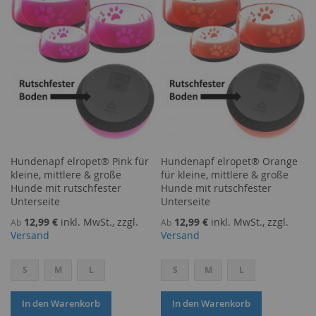
HINZUFÜGEN
HINZUFÜGEN
Hundenapf elropet® Pink für
Hundenapf elropet® Orange
kleine, mittlere & große
für kleine, mittlere & große
Hunde mit rutschfester
Hunde mit rutschfester
Unterseite
Unterseite
12,99 €
inkl. MwSt., zzgl.
12,99 €
inkl. MwSt., zzgl.
Ab
Ab
Versand
Versand
S
M
L
S
M
L
In den Warenkorb
In den Warenkorb