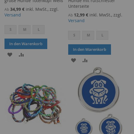
große Hunde Totenkopf Weiß
Hunde mit rutschfester
Unterseite
34,99 €
inkl. MwSt., zzgl.
Ab
Versand
12,99 €
inkl. MwSt., zzgl.
Ab
Versand
S
M
L
S
M
L
In den Warenkorb
In den Warenkorb
ZUR
ZUR
ZUR
ZUR
WUNSCHLISTE
VERGLEICHSLISTE
WUNSCHLISTE
VERGLEICHSLISTE
HINZUFÜGEN
HINZUFÜGEN
HINZUFÜGEN
HINZUFÜGEN