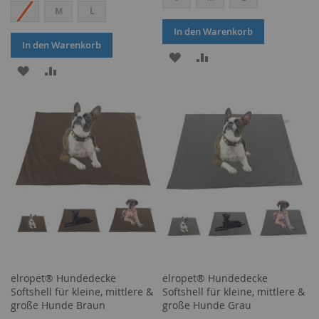
S
M
L
In den Warenkorb
In den Warenkorb
ZUR
ZUR
ZUR
ZUR
WUNSCHLISTE
VERGLEICHSLISTE
WUNSCHLISTE
VERGLEICHSLISTE
HINZUFÜGEN
HINZUFÜGEN
HINZUFÜGEN
HINZUFÜGEN
elropet® Hundedecke
elropet® Hundedecke
Softshell für kleine, mittlere &
Softshell für kleine, mittlere &
große Hunde Braun
große Hunde Grau