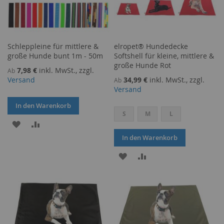
Schleppleine für mittlere &
elropet® Hundedecke
große Hunde bunt 1m - 50m
Softshell für kleine, mittlere &
große Hunde Rot
7,98 €
inkl. MwSt., zzgl.
Ab
Versand
34,99 €
inkl. MwSt., zzgl.
Ab
Versand
In den Warenkorb
S
M
L
ZUR
ZUR
In den Warenkorb
WUNSCHLISTE
VERGLEICHSLISTE
ZUR
ZUR
HINZUFÜGEN
HINZUFÜGEN
WUNSCHLISTE
VERGLEICHSLISTE
HINZUFÜGEN
HINZUFÜGEN