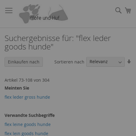
Direkt
zum
Such
Me
Inhalt
Suchergebnisse für: "flex leder
goods hunde"
In
Sortieren nach
Einkaufen nach
au
Re
Artikel
73
-
108
von
304
Meinten Sie
flex leder gross hunde
Verwandte Suchbegriffe
flex leine goods hunde
flex lein goods hunde