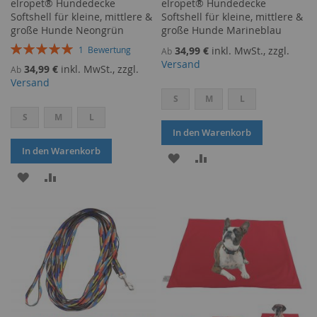
elropet® Hundedecke
elropet® Hundedecke
Softshell für kleine, mittlere &
Softshell für kleine, mittlere &
große Hunde Neongrün
große Hunde Marineblau
Bewertung:
34,99 €
inkl. MwSt., zzgl.
1
Bewertung
Ab
100%
Versand
34,99 €
inkl. MwSt., zzgl.
Ab
Versand
S
M
L
S
M
L
In den Warenkorb
In den Warenkorb
ZUR
ZUR
ZUR
ZUR
WUNSCHLISTE
VERGLEICHSLISTE
WUNSCHLISTE
VERGLEICHSLISTE
HINZUFÜGEN
HINZUFÜGEN
HINZUFÜGEN
HINZUFÜGEN