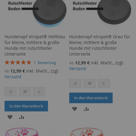
Hundenapf elropet® Hellblau
Hundenapf elropet® Grau für
für kleine, mittlere & große
kleine, mittlere & große
Hunde mit rutschfester
Hunde mit rutschfester
Unterseite
Unterseite
Bewertung:
12,99 €
inkl. MwSt., zzgl.
1
Bewertung
Ab
100%
Versand
12,99 €
inkl. MwSt., zzgl.
Ab
Versand
S
M
L
S
M
L
In den Warenkorb
In den Warenkorb
ZUR
ZUR
ZUR
ZUR
WUNSCHLISTE
VERGLEICHSLISTE
WUNSCHLISTE
VERGLEICHSLISTE
HINZUFÜGEN
HINZUFÜGEN