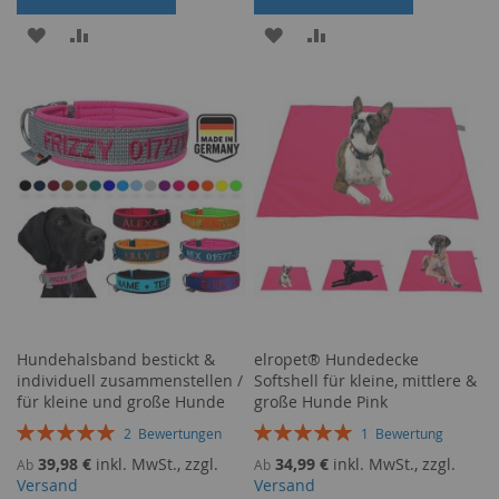
ZUR
ZUR
ZUR
ZUR
WUNSCHLISTE
VERGLEICHSLISTE
WUNSCHLISTE
VERGLEICHSLISTE
HINZUFÜGEN
HINZUFÜGEN
HINZUFÜGEN
HINZUFÜGEN
Hundehalsband bestickt &
elropet® Hundedecke
individuell zusammenstellen /
Softshell für kleine, mittlere &
für kleine und große Hunde
große Hunde Pink
Bewertung:
Bewertung:
2
Bewertungen
1
Bewertung
100%
100%
39,98 €
inkl. MwSt., zzgl.
34,99 €
inkl. MwSt., zzgl.
Ab
Ab
Versand
Versand