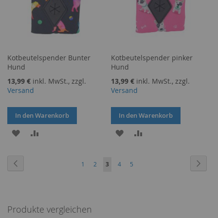
Kotbeutelspender Bunter
Kotbeutelspender pinker
Hund
Hund
13,99 €
inkl. MwSt., zzgl.
13,99 €
inkl. MwSt., zzgl.
Versand
Versand
In den Warenkorb
In den Warenkorb
ZUR
ZUR
ZUR
ZUR
WUNSCHLISTE
VERGLEICHSLISTE
WUNSCHLISTE
VERGLEICHSLISTE
Seite
Seite
Zurück
Seite
Weite
Seite
Seite
Sie
Seite
Seite
1
2
3
4
5
HINZUFÜGEN
HINZUFÜGEN
HINZUFÜGEN
HINZUFÜGEN
lesen
gerade
Produkte vergleichen
Seite