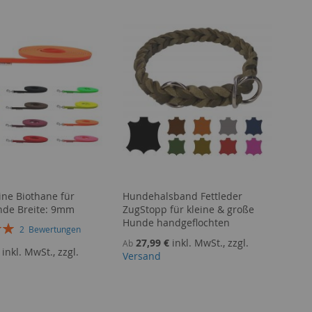
ine Biothane für
Hundehalsband Fettleder
nde Breite: 9mm
ZugStopp für kleine & große
Hunde handgeflochten
g:
2
Bewertungen
27,99 €
inkl. MwSt., zzgl.
Ab
inkl. MwSt., zzgl.
Versand