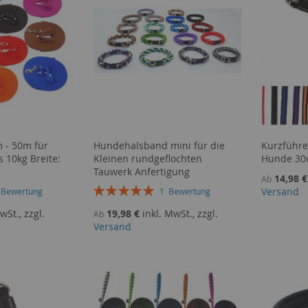
 - 50m für
Hundehalsband mini für die
Kurzführe
s 10kg Breite:
Kleinen rundgeflochten
Hunde 3
Tauwerk Anfertigung
14,98 €
Ab
Bewertung:
Versand
1
Bewertung
1
Bewertung
100%
wSt., zzgl.
19,98 €
inkl. MwSt., zzgl.
Ab
Versand