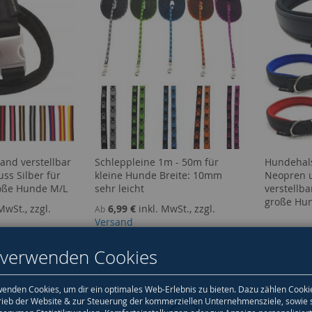
and verstellbar
Schleppleine 1m - 50m für
Hundehal
uss Silber für
kleine Hunde Breite: 10mm
Neopren u
roße Hunde M/L
sehr leicht
verstellba
große Hun
MwSt., zzgl.
6,99 €
inkl. MwSt., zzgl.
Ab
Versand
 verwenden Cookies
enden Cookies, um dir ein optimales Web-Erlebnis zu bieten. Dazu zählen Cooki
rieb der Website & zur Steuerung der kommerziellen Unternehmensziele, sowie 