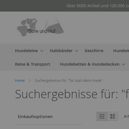
Direkt
Über 8000 Artikel und 100.000 z
zum
Inhalt
Hundeleine
Halsbänder
Geschirre
Hundem
Reise & Transport
Hundebetten & Hundedecken
Home
Suchergebnisse für: "fur start dann made"
Suchergebnisse für: "
Ansicht
Raster
Liste
Ar
Einkaufsoptionen
als