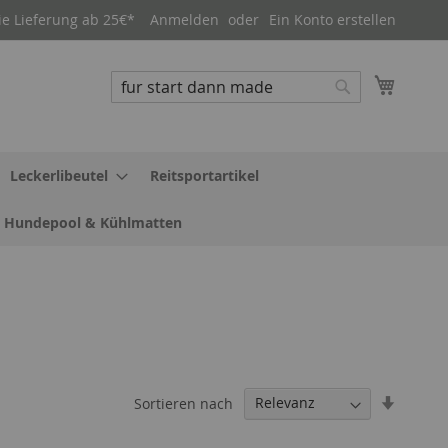
ie Lieferung ab 25€*
Anmelden
Ein Konto erstellen
Mein W
Suche
Suche
Leckerlibeutel
Reitsportartikel
Hundepool & Kühlmatten
In
Sortieren nach
aufstei
Reihenf