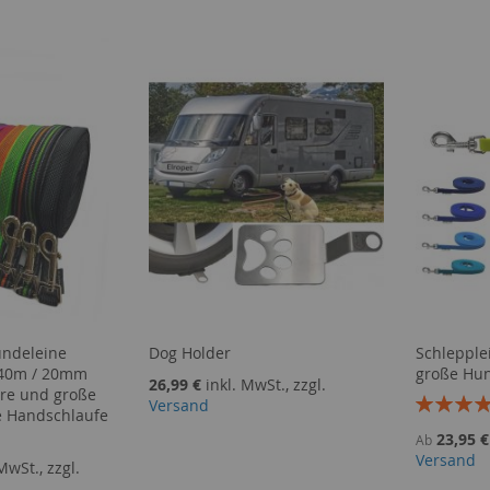
undeleine
Dog Holder
Schlepple
 40m / 20mm
große Hu
26,99 €
inkl. MwSt., zzgl.
lere und große
Bewertun
Versand
 Handschlaufe
100%
23,95 €
Ab
Versand
MwSt., zzgl.