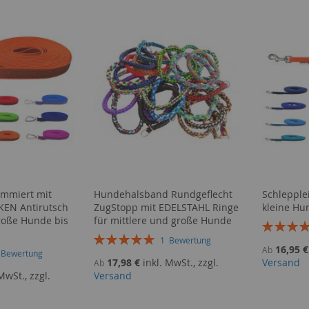
ummiert mit
Hundehalsband Rundgeflecht
Schlepple
EN Antirutsch
ZugStopp mit EDELSTAHL Ringe
kleine Hu
große Hunde bis
für mittlere und große Hunde
Bewertun
Bewertung:
100%
1
Bewertung
16,95 €
Ab
100%
1
Bewertung
17,98 €
inkl. MwSt., zzgl.
Versand
Ab
MwSt., zzgl.
Versand