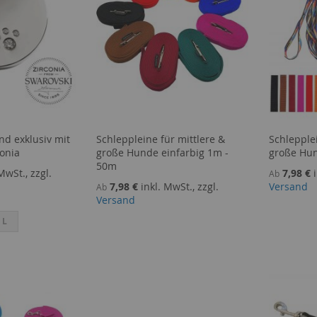
d exklusiv mit
Schleppleine für mittlere &
Schlepplei
onia
große Hunde einfarbig 1m -
große Hu
50m
MwSt., zzgl.
7,98 €
Ab
7,98 €
inkl. MwSt., zzgl.
Versand
Ab
Versand
L