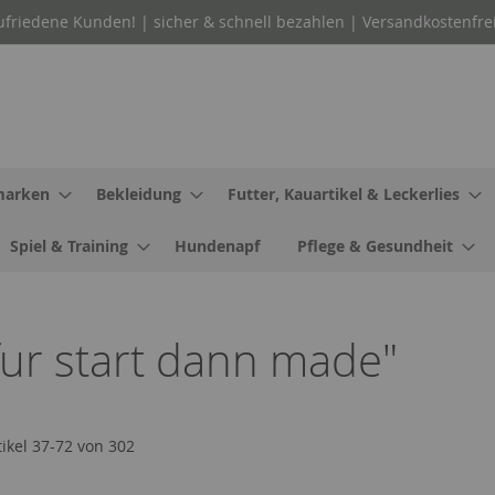
ufriedene Kunden! | sicher & schnell bezahlen | Versandkostenfre
arken
Bekleidung
Futter, Kauartikel & Leckerlies
Spiel & Training
Hundenapf
Pflege & Gesundheit
fur start dann made"
tikel
37
-
72
von
302