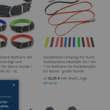
sband Biothane mit
Hundeleine Camping mit Hund
nterlegt und
Outdoorleine Edelstahl 3m / 5m
r für kleine Hunde /
/ 7m Biothane mit Rückdämpfer
de XS – XL
für kleine - große Hunde
32,95 €
inkl. MwSt., zzgl.
Ab
Versand
es für
solche,