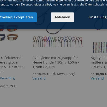
nonymen Statistikzwecken, Komforteinstellungen oder zur Anzeige personalisier
genutzt werden. Du entscheidest selbst, welche du zulässt, siehe Datenschutzhin
Cookies akzeptieren
Ablehnen
Einstellun
reflektierend
Agilityleine mit Zugstopp für
Agilitylei
lere / große
kleine Hunde 1,30m / 1,50m /
mittlere 
r S - L / Breite
1,70m / 2,00m
1,50m / 1
mm
14,98 €
inkl. MwSt., zzgl.
16,98 €
Ab
Ab
Versand
Versand
1
Bewertung
MwSt., zzgl.