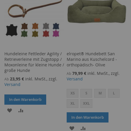
Hundeleine Fettleder Agility /
elropet® Hundebett San
Retrieverleine mit Zugstopp /
Marino aus Kuschelcord -
Moxonleine für kleine Hunde /
orthopädisch- Olive
große Hunde
79,99 €
inkl. MwSt., zzgl.
Ab
23,95 €
inkl. MwSt., zzgl.
Versand
Ab
Versand
XS
S
M
L
In den Warenkorb
XL
XXL
ZUR
ZUR
In den Warenkorb
WUNSCHLISTE
VERGLEICHSLISTE
ZUR
ZUR
HINZUFÜGEN
HINZUFÜGEN