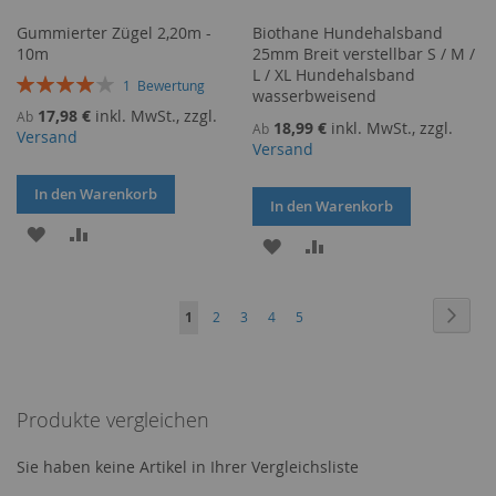
Gummierter Zügel 2,20m -
Biothane Hundehalsband
10m
25mm Breit verstellbar S / M /
L / XL Hundehalsband
Bewertung:
1
Bewertung
wasserbweisend
80%
17,98 €
inkl. MwSt., zzgl.
Ab
18,99 €
inkl. MwSt., zzgl.
Ab
Versand
Versand
In den Warenkorb
In den Warenkorb
ZUR
ZUR
ZUR
ZUR
WUNSCHLISTE
VERGLEICHSLISTE
WUNSCHLISTE
VERGLEICHSLISTE
Seite
HINZUFÜGEN
HINZUFÜGEN
Seite
Weite
Sie
Seite
Seite
Seite
Seite
1
2
3
4
5
HINZUFÜGEN
HINZUFÜGEN
lesen
gerade
Produkte vergleichen
Seite
Sie haben keine Artikel in Ihrer Vergleichsliste