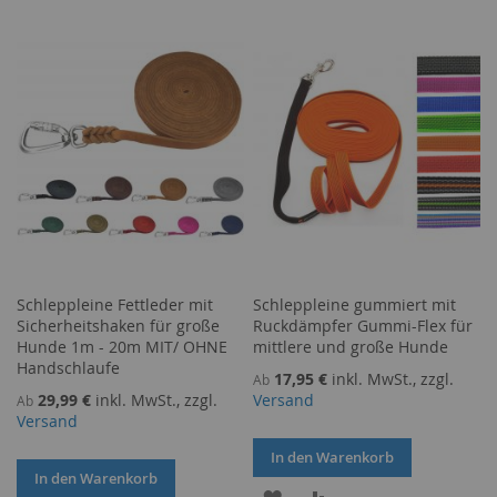
WUNSCHLISTE
VERGLEICHSLISTE
HINZUFÜGEN
HINZUFÜGEN
Schleppleine Fettleder mit
Schleppleine gummiert mit
Sicherheitshaken für große
Ruckdämpfer Gummi-Flex für
Hunde 1m - 20m MIT/ OHNE
mittlere und große Hunde
Handschlaufe
17,95 €
inkl. MwSt., zzgl.
Ab
29,99 €
inkl. MwSt., zzgl.
Versand
Ab
Versand
In den Warenkorb
In den Warenkorb
ZUR
ZUR