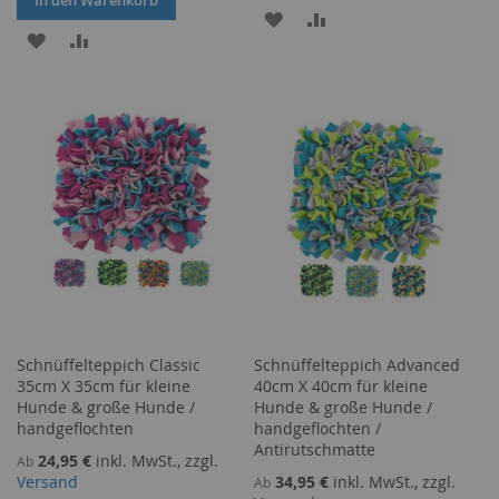
ZUR
ZUR
ZUR
ZUR
WUNSCHLISTE
VERGLEICHSLISTE
WUNSCHLISTE
VERGLEICHSLISTE
HINZUFÜGEN
HINZUFÜGEN
HINZUFÜGEN
HINZUFÜGEN
Schnüffelteppich Classic
Schnüffelteppich Advanced
35cm X 35cm für kleine
40cm X 40cm für kleine
Hunde & große Hunde /
Hunde & große Hunde /
handgeflochten
handgeflochten /
Antirutschmatte
24,95 €
inkl. MwSt., zzgl.
Ab
Versand
34,95 €
inkl. MwSt., zzgl.
Ab