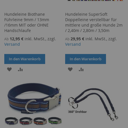
Hundeleine Biothane
Hundeleine SuperSoft
Führleine 9mm / 13mm
Doppelleine verstellbar für
/16mm MIT oder OHNE
mittlere und große Hunde 2m
Handschlaufe
/ 2,40m / 2,80m / 3,50m
12,95 €
inkl. MwSt., zzgl.
29,95 €
inkl. MwSt., zzgl.
Ab
Ab
Versand
Versand
In den Warenkorb
In den Warenkorb
ZUR
ZUR
ZUR
ZUR
WUNSCHLISTE
VERGLEICHSLISTE
WUNSCHLISTE
VERGLEICHSLISTE
HINZUFÜGEN
HINZUFÜGEN
HINZUFÜGEN
HINZUFÜGEN