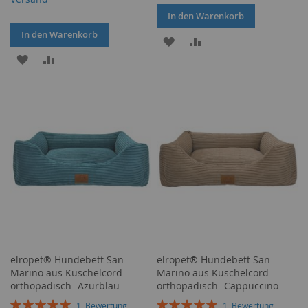
In den Warenkorb
In den Warenkorb
ZUR
ZUR
ZUR
ZUR
WUNSCHLISTE
VERGLEICHSLISTE
WUNSCHLISTE
VERGLEICHSLISTE
HINZUFÜGEN
HINZUFÜGEN
HINZUFÜGEN
HINZUFÜGEN
elropet® Hundebett San
elropet® Hundebett San
Marino aus Kuschelcord -
Marino aus Kuschelcord -
orthopädisch- Azurblau
orthopädisch- Cappuccino
Bewertung:
Bewertung:
1
Bewertung
1
Bewertung