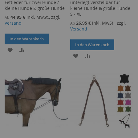
Fettleder für zwei Hunde /
unterlegt verstellbar für
kleine Hunde & große Hunde
kleine Hunde & große Hunde
S - XL
44,95 €
inkl. MwSt., zzgl.
Ab
Versand
26,95 €
inkl. MwSt., zzgl.
Ab
Versand
In den Warenkorb
In den Warenkorb
ZUR
ZUR
ZUR
ZUR
WUNSCHLISTE
VERGLEICHSLISTE
WUNSCHLISTE
VERGLEICHSLISTE
HINZUFÜGEN
HINZUFÜGEN
HINZUFÜGEN
HINZUFÜGEN