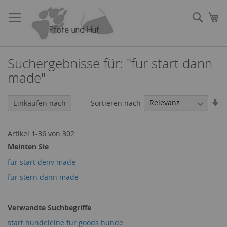
Direkt
zum
Such
Me
Inhalt
Suchergebnisse für: "fur start dann
made"
In
Sortieren nach
Einkaufen nach
au
Re
Artikel
1
-
36
von
302
Meinten Sie
fur start denv made
fur stern dann made
Verwandte Suchbegriffe
start hundeleine fur goods hunde