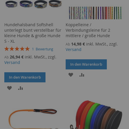
Hundehalsband Softshell
Koppelleine /
unterlegt bunt verstellbar für
Verbindungsleine für 2
kleine Hunde & große Hunde
mittlere / große Hunde
S - XL
14,98 €
inkl. MwSt., zzgl.
Ab
Bewertung:
Versand
1
Bewertung
100%
26,94 €
inkl. MwSt., zzgl.
Ab
Versand
In den Warenkorb
ZUR
ZUR
In den Warenkorb
WUNSCHLISTE
VERGLEICHSLISTE
ZUR
ZUR
HINZUFÜGEN
HINZUFÜGEN
WUNSCHLISTE
VERGLEICHSLISTE
HINZUFÜGEN
HINZUFÜGEN