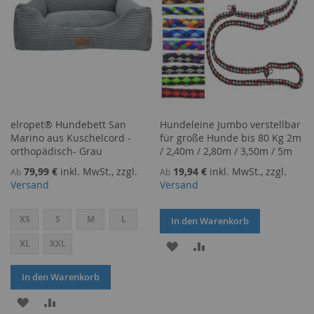
elropet® Hundebett San
Hundeleine Jumbo verstellbar
Marino aus Kuschelcord -
für große Hunde bis 80 Kg 2m
orthopädisch- Grau
/ 2,40m / 2,80m / 3,50m / 5m
79,99 €
inkl. MwSt., zzgl.
19,94 €
inkl. MwSt., zzgl.
Ab
Ab
Versand
Versand
XS
S
M
L
In den Warenkorb
XL
XXL
ZUR
ZUR
WUNSCHLISTE
VERGLEICHSLISTE
In den Warenkorb
HINZUFÜGEN
HINZUFÜGEN
ZUR
ZUR