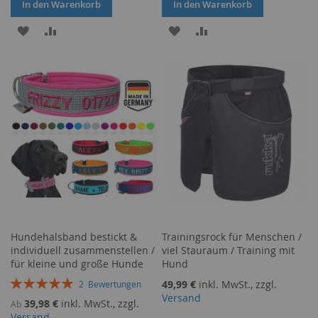
In den Warenkorb
In den Warenkorb
ZUR
ZUR
ZUR
ZUR
WUNSCHLISTE
VERGLEICHSLISTE
WUNSCHLISTE
VERGLEICHSLISTE
HINZUFÜGEN
HINZUFÜGEN
HINZUFÜGEN
HINZUFÜGEN
Hundehalsband bestickt &
Trainingsrock für Menschen /
individuell zusammenstellen /
viel Stauraum / Training mit
für kleine und große Hunde
Hund
Bewertung:
49,99 €
inkl. MwSt., zzgl.
2
Bewertungen
100%
Versand
39,98 €
inkl. MwSt., zzgl.
Ab
Versand