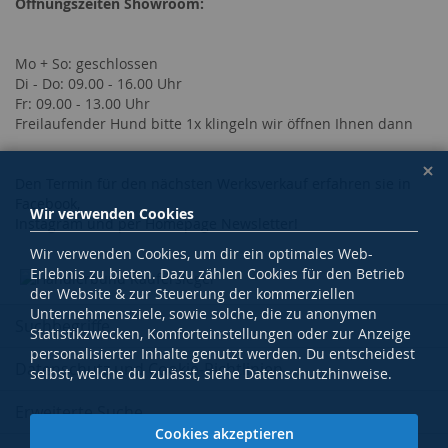
Öffnungszeiten Showroom:
Mo + So: geschlossen
Di - Do: 09.00 - 16.00 Uhr
Fr: 09.00 - 13.00 Uhr
Freilaufender Hund bitte 1x klingeln wir öffnen Ihnen dann
Den Termin für den nächsten Werksverkauf erfahren sie in
Facebook,
Wir verwenden Cookies
Instagram und per Homepage Newsletter!
Wir verwenden Cookies, um dir ein optimales Web-
Erlebnis zu bieten. Dazu zählen Cookies für den Betrieb
der Website & zur Steuerung der kommerziellen
Unternehmensziele, sowie solche, die zu anonymen
Suchbegriffe
Statistikzwecken, Komforteinstellungen oder zur Anzeige
personalisierter Inhalte genutzt werden. Du entscheidest
Datenschutz und Cookie-Richtlinien
selbst, welche du zulässt, siehe Datenschutzhinweise.
Erweiterte Suche
Cookies akzeptieren