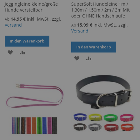
Joggingleine kleine/große
SuperSoft Hundeleine 1m /
Hunde verstellbar
1,30m / 1,50m / 2m / 3m Mit
oder OHNE Handschlaufe
14,95 €
inkl. MwSt., zzgl.
Ab
Versand
15,99 €
inkl. MwSt., zzgl.
Ab
Versand
In den Warenkorb
In den Warenkorb
ZUR
ZUR
ZUR
ZUR
WUNSCHLISTE
VERGLEICHSLISTE
WUNSCHLISTE
VERGLEICHSLISTE
HINZUFÜGEN
HINZUFÜGEN
HINZUFÜGEN
HINZUFÜGEN