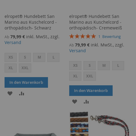
elropet® Hundebett San
elropet® Hundebett San
Marino aus Kuschelcord -
Marino aus Kuschelcord -
orthopädisch- Schwarz
orthopädisch- Cremeweiß
Bewertung:
79,99 €
inkl. MwSt., zzgl.
1
Bewertung
Ab
100%
Versand
79,99 €
inkl. MwSt., zzgl.
Ab
Versand
XS
S
M
L
XS
S
M
L
XL
XXL
XL
XXL
In den Warenkorb
In den Warenkorb
ZUR
ZUR
ZUR
ZUR
WUNSCHLISTE
VERGLEICHSLISTE
WUNSCHLISTE
VERGLEICHSLISTE
HINZUFÜGEN
HINZUFÜGEN
HINZUFÜGEN
HINZUFÜGEN