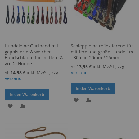
Hundeleine Gurtband mit
Schleppleine reflektierend für
gepolsterter& weicher
mittlere und große Hunde 1m
Handschlaufe für mittlere &
- 30m in 20mm / 25mm
große Hunde
13,95 €
inkl. MwSt., zzgl.
Ab
14,98 €
inkl. MwSt., zzgl.
Versand
Ab
Versand
In den Warenkorb
In den Warenkorb
ZUR
ZUR
ZUR
ZUR
WUNSCHLISTE
VERGLEICHSLISTE
WUNSCHLISTE
VERGLEICHSLISTE
HINZUFÜGEN
HINZUFÜGEN
HINZUFÜGEN
HINZUFÜGEN