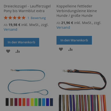
Dreieckszügel - Laufferzügel
Koppelleine Fettleder
Pony bis Warmblut extra
Verbindungsleine kleine
Hunde / große Hunde
Bewertung:
1
Bewertung
100%
21,96 €
inkl. MwSt., zzgl.
Ab
19,98 €
inkl. MwSt., zzgl.
Ab
Versand
Versand
In den Warenkorb
In den Warenkorb
ZUR
ZUR
ZUR
ZUR
WUNSCHLISTE
VERGLEICHSLISTE
WUNSCHLISTE
VERGLEICHSLISTE
HINZUFÜGEN
HINZUFÜGEN
HINZUFÜGEN
HINZUFÜGEN